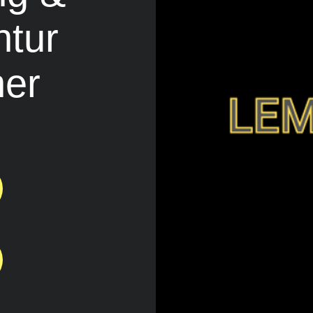
ntur
her