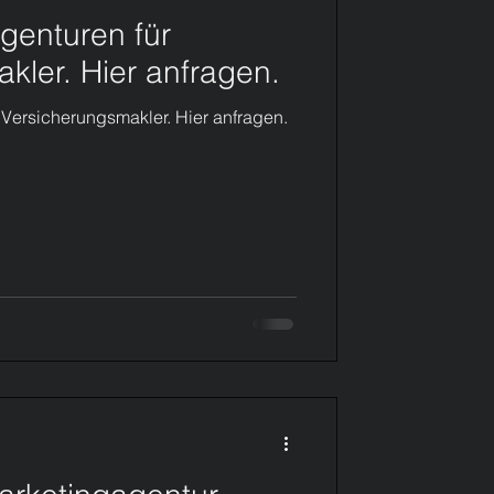
genturen für
Content
kler. Hier anfragen.
 Versicherungsmakler. Hier anfragen.
orf Benrath
 Benrath
t Düsseldorf