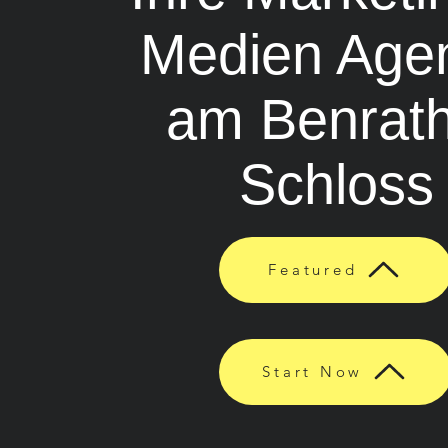
Medien Age
am Benrat
Schloss
Featured
Start Now