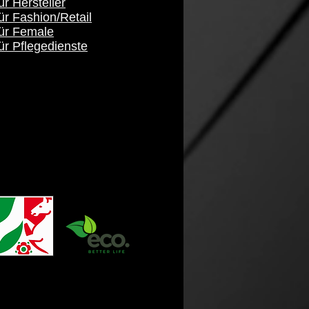
ür Hersteller
ür Fashion/Retail
für Female
ür Pflegedienste