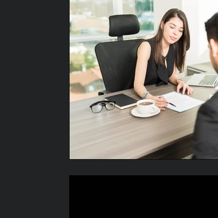
Creator werden
Creator
Mehr Reichwe
Setcard
Marketing Düsseldorf
Market
Social Media Agentur Düsseldorf
Full-Ser
Social Media Agentur Düsseldorf
Social 
Social Media Marketing Benrath
Social Me