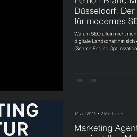
Lemon Brand Ma
Düsseldorf: Der 
für modernes S
(2026)
Warum SEO allein nicht mehr 
digitale Landschaft hat sich
(Search Engine Optimization)
Hebel für Sichtbarkeit. Mit 
Search und personalisierte
(Generative Engine Optimiz
Lemon Brand Marketingagent
Unternehmen dabei, genau hi
19. Juli 2025
2 Min. Lesezeit
Marketing Agent