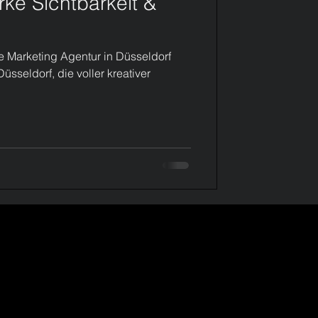
rke Sichtbarkeit &
e Marketing Agentur in Düsseldorf
üsseldorf, die voller kreativer