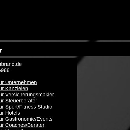
T
brand​.de
6988
für Unternehmen
ür Kanzleien
für Versicherungsmakler
ür Steuerberater
ür Sport/Fitness Studio
ür Hotels
für Gastronomie/Events
für Coaches/Berater