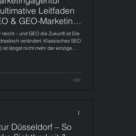
rketingagentur
ultimative Leitfaden
EO & GEO-Marketing
reicht – und GEO die Zukunft ist Die
 drastisch verändert. Klassisches SEO
 ist längst nicht mehr der einzige
dem Aufstieg von KI-Systemen, Voice
n Suchergebnissen gewinnt GEO
ation) zunehmend an Bedeutung. Als
ur Düsseldorf helfen wir
er anzusetzen: sichtbar zu
ur Düsseldorf – So