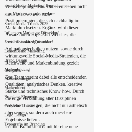
Social Media Marketing Benrath
Wertschöpfungskette. Dabei entstehen nicht 
nur Marken, sondern klare 
Social Media Vertrieb 2025
Positionierungen, die sich nachhaltig im 
Social Media Trends 2025
Markt durchsetzen. Ergänzt wird dieser 
Influencer Marketing Düsseldorf
Ansatz durch High-End Websites, die 
modernste Design- und 
Social Commerce Düsseldorf
Animationstechniken nutzen, sowie durch 
LemonBrand Marketing
wirkungsvolle Social-Media-Strategien, die 
Brand Design
Reichweite und Markenbindung gezielt 
Markenbildung
steigern.
Das Team vereint dabei alle entscheidenden 
Markenstrategie
Qualitäten: analytisches Denken, kreative 
Markenidentität
Stärke und technisches Know-how. Durch 
Branding-Elemente
die enge Verzahnung aller Disziplinen 
entstehen Lösungen, die nicht nur ästhetisch 
Corporate Identity
überzeugen, sondern auch messbare 
Logo Design
Ergebnisse liefern.
Typografie im Branding
Lemon Brand steht damit für eine neue 