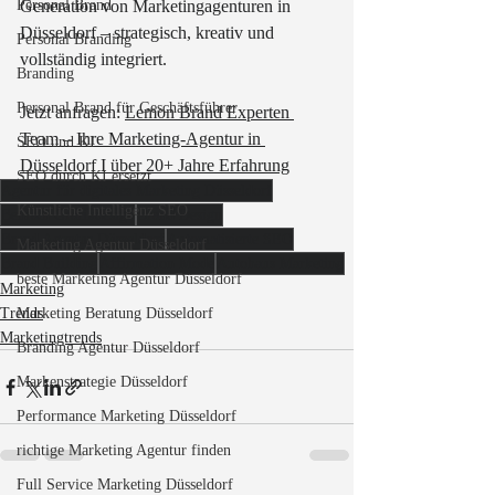
Personal Brand
Generation von Marketingagenturen in 
Düsseldorf – strategisch, kreativ und 
Personal Branding
vollständig integriert.
Branding
Personal Brand für Geschäftsführer
Jetzt anfragen: 
Lemon Brand Experten 
Team – Ihre Marketing-Agentur in 
SEO und KI
Düsseldorf I über 20+ Jahre Erfahrung
SEO durch KI ersetzt
Agentur für digitales Marketing Düsseldorf
Künstliche Intelligenz SEO
Benrath Grafikdesign
Brand Design
Brand Agentur Düsseldorf
Automatisierte SEO
Marketing Agentur Düsseldorf
Brand Building
Affirmation Mode
Autohaus Marketing
beste Marketing Agentur Düsseldorf
Marketing
Marketing Beratung Düsseldorf
Trends
Marketingtrends
Branding Agentur Düsseldorf
Markenstrategie Düsseldorf
Performance Marketing Düsseldorf
richtige Marketing Agentur finden
Full Service Marketing Düsseldorf