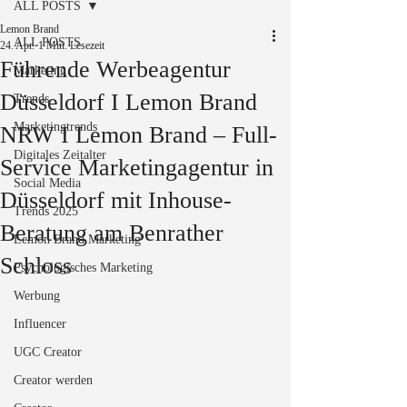
ALL POSTS
Lemon Brand
ALL POSTS
24. Apr.
1 Min. Lesezeit
Führende Werbeagentur
Marketing
Düsseldorf I Lemon Brand
Trends
Marketingtrends
NRW I Lemon Brand – Full-
Digitales Zeitalter
Service Marketingagentur in
Social Media
Düsseldorf mit Inhouse-
Trends 2025
Beratung am Benrather
Lemon Brand Marketing
Schloss
Psychologisches Marketing
Werbung
Influencer
UGC Creator
Creator werden