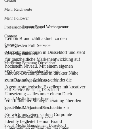
Creator
Mehr Reichweite
Mehr Follower
Lemon Brand Werbeagentur 
Professioneller Auftritt
Content
Lemon Brand zählt aktuell zu den 
Setcard
gefragtesten Full-Service 
Marketingagenturen in Düsseldorf und steht 
Marketing Düsseldorf
für ganzheitliche Markenentwicklung auf 
Marketing Beratung Düsseldorf
höchstem Niveau. Mit einem eigenen 
SEO Agentur Düsseldorf Benrath
Inhouse-Beratungshaus in direkter Nähe 
zum Benrather Schloss verbindet die 
Social Media Agentur Düsseldorf
Agentur strategische Exzellenz mit kreativer 
Full-Service Branding Düsseldorf
Umsetzung – alles unter einem Dach.
Social Media Agentur Benrath
Von fundierter Strategieberatung über den 
gezielten Markenaufbau bis hin zur 
Social Media Agentur Düsseldorf
Entwicklung einer starken Corporate 
Social Media Marketing 2025
Identity begleitet Lemon Brand 
Social Media Management Düsseldorf
Unternehmen entlang der gesamten 