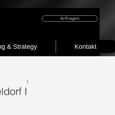
Anfragen
ng & Strategy
Kontakt
s 2025
Creator werden
Creator
dorf I
sseldorf