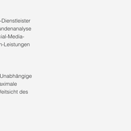
Dienstleister 
Kundenanalyse 
ial-Media-
m-Leistungen 
. Unabhängige 
aximale 
eitsicht des 