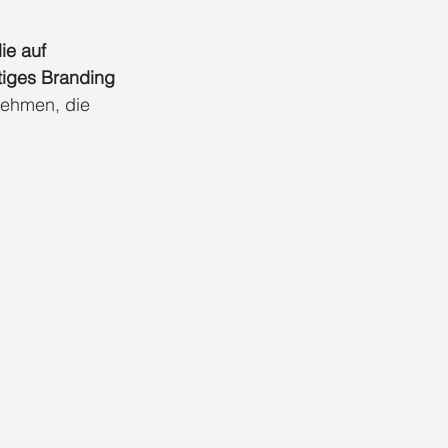
Full-Service Branding Düsseldorf
ie auf 
tiges Branding 
nehmen, die 
al Media Management Düsseldorf