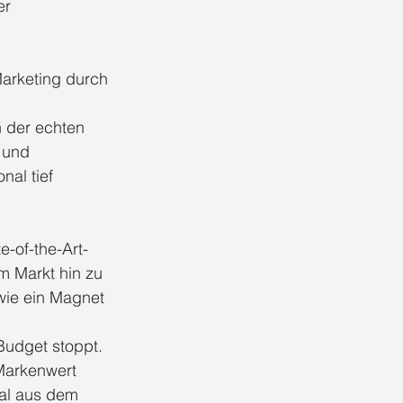
r 
arketing durch 
h der echten 
 und 
al tief 
 
-of-the-Art-
m Markt hin zu 
wie ein Magnet 
Budget stoppt. 
Markenwert 
Mal aus dem 