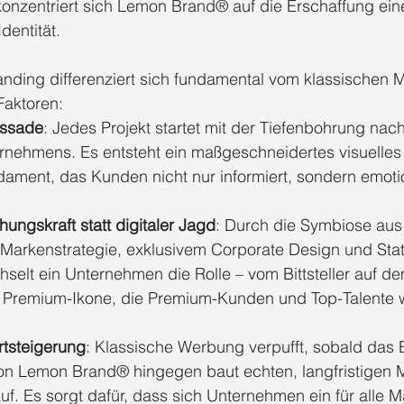
nzentriert sich Lemon Brand® auf die Erschaffung eine
dentität.
nding differenziert sich fundamental vom klassischen M
Faktoren:
Fassade
: Jedes Projekt startet mit der Tiefenbohrung nac
nehmens. Es entsteht ein maßgeschneidertes visuelles
dament, das Kunden nicht nur informiert, sondern emotion
ungskraft statt digitaler Jagd
: Durch die Symbiose aus
Markenstrategie, exklusivem Corporate Design und State
elt ein Unternehmen die Rolle – vom Bittsteller auf de
 Premium-Ikone, die Premium-Kunden und Top-Talente 
tsteigerung
: Klassische Werbung verpufft, sobald das 
on Lemon Brand® hingegen baut echten, langfristigen 
uf. Es sorgt dafür, dass sich Unternehmen ein für alle 