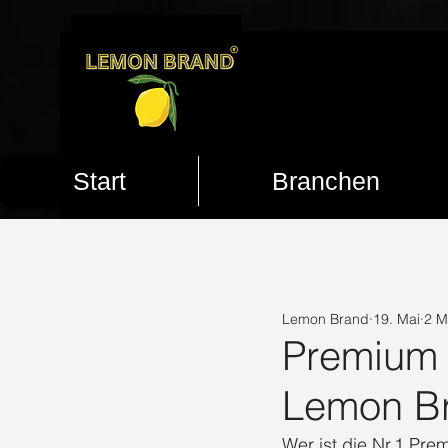
Start
Branchen
ALL POSTS
Marketing
Trends
Lemon Brand
19. Mai
2 M
Lemon Brand Marketing
Psychol
Premium 
Lemon B
Mehr Reichweite
Mehr Follower
Wer ist die Nr.1 Pre