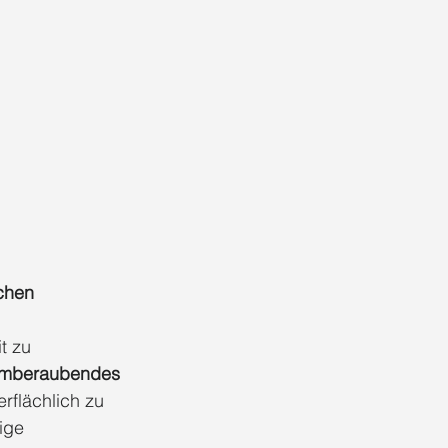
chen 
t zu 
emberaubendes 
rflächlich zu 
ige 