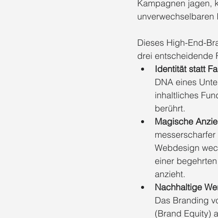
Kampagnen jagen, ko
unverwechselbaren I
Dieses High-End-Bra
drei entscheidende 
Identität statt 
DNA eines Unter
inhaltliches Fun
berührt.
Magische Anzieh
messerscharfer 
Webdesign wechs
einer begehrten
anzieht.
Nachhaltige Wer
Das Branding v
(Brand Equity) a