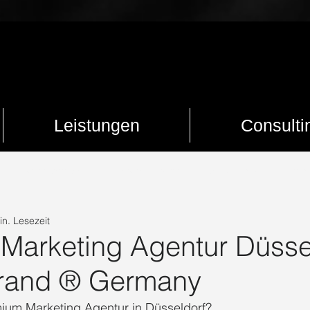
Leistungen
Consulti
Marketingtrends
Digitales Zeitalter
Social Media
Trend
in. Lesezeit
ogisches Marketing
Werbung
Influencer
UGC Creator
Marketing Agentur Düssel
rand ® Germany
Professioneller Auftritt
Content
Setcard
Marketing Dü
mium Marketing Agentur in Düsseldorf?