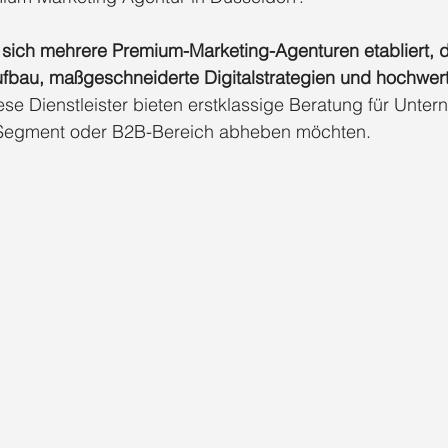
EO Agentur Düsseldorf Benrath
Social Media Agentur Düsseldorf
 sich mehrere Premium-Marketing-Agenturen etabliert, d
fbau, maßgeschneiderte Digitalstrategien und hochwer
ese Dienstleister bieten erstklassige Beratung für Unter
cial Media Agentur Düsseldorf
Social Media Marketing 2025
Soci
Segment oder B2B-Bereich abheben möchten.
Social Media Vertrieb 2025
Social Media Trends 2025