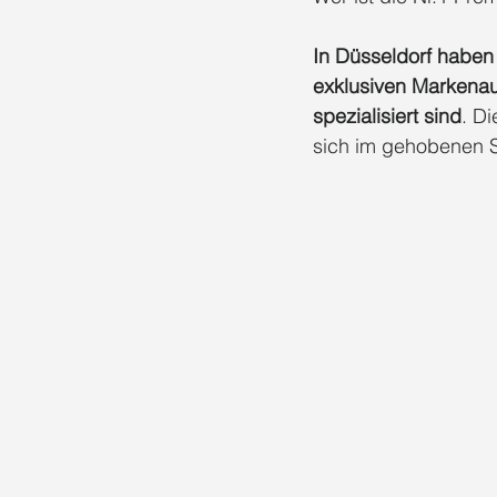
Marketing Beratung Düsseldorf
S
In Düsseldorf haben
exklusiven Markenau
spezialisiert sind
. Di
Social Media Agentur Benrath
So
sich im gehobenen 
Social Media Marketing Benrath