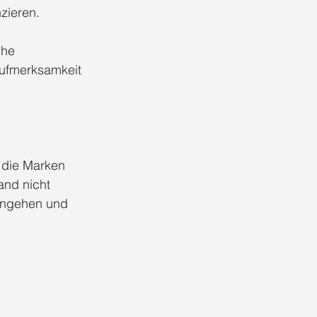
zieren.
che 
ufmerksamkeit 
 die Marken 
and nicht 
eingehen und 