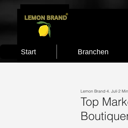
Start
Branchen
ALL POSTS
Marketing
Trends
Lemon Brand
4. Juli
2 Min
Lemon Brand Marketing
Psychol
Top Mark
Boutiquen
Mehr Reichweite
Mehr Follower