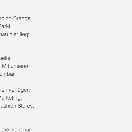
shion-Brands 
arkt 
u hier liegt 
elle 
Mit unserer 
chtbar 
hen verfügen 
arketing, 
ashion Stores, 
ie nicht nur 