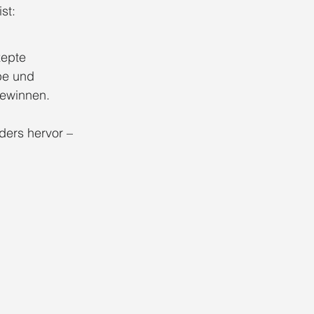
st:
Full-Service Branding Düsseldorf
zepte 
pe und 
al Media Management Düsseldorf
ewinnen. 
ers hervor – 