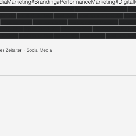
diaMarketing#Branding#PerformanceMarketing#Digital
Agentur für digitales Marketing Düsseldorf
Branding & Design Düsseldorf
Cont
Marketing
Benrath Grafikdesign
Brand Design
Brand Agentur Düsseldorf
Brandi
Corporate Identity
Automatisierte SEO
Branding Agentur Düsseldorf
Content M
rand Building
Digitale Trends 2025
Affirmation Mode
Digitales Marketing fü
g-Elemente
Brand Design Tipps
ChatGPT SEO
Brand Strategy
Branding
AI Mark
les Zeitalter
Social Media