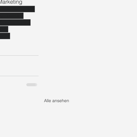
Marketing
ent-Marketing 2025
ng Düsseldorf
arketing Agentur
r KMU
eting
Alle ansehen