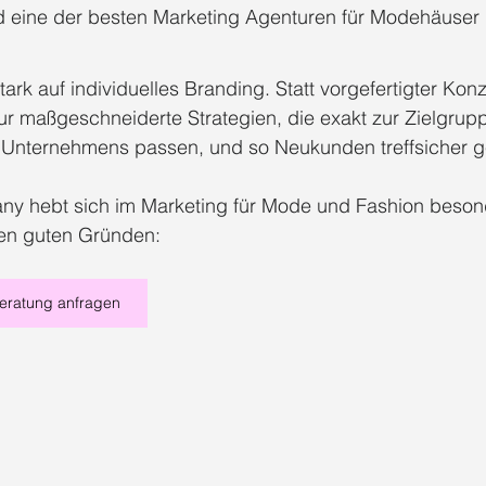
ine der besten Marketing Agenturen für Modehäuser i
EO Agentur Düsseldorf Benrath
Social Media Agentur Düsseldorf
ark auf individuelles Branding. Statt vorgefertigter Kon
ur maßgeschneiderte Strategien, die exakt zur Zielgrup
cial Media Agentur Düsseldorf
Social Media Marketing 2025
Soci
s Unternehmens passen, und so Neukunden treffsicher g
 hebt sich im Marketing für Mode und Fashion besond
Social Media Vertrieb 2025
Social Media Trends 2025
en guten Gründen:
beratung anfragen