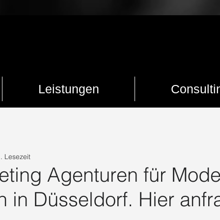
Leistungen
Consulti
Marketingtrends
Digitales Zeitalter
Social Media
Trend
. Lesezeit
ogisches Marketing
Werbung
Influencer
UGC Creator
eting Agenturen für Mod
 in Düsseldorf. Hier anfr
Professioneller Auftritt
Content
Setcard
Marketing Dü