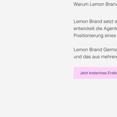
Warum Lemon Brand e
Marketing Beratung Düsseldorf
S
Lemon Brand setzt st
entwickelt die Agent
Social Media Agentur Benrath
So
Positionierung eine
Lemon Brand Germany
Social Media Marketing Benrath
und das aus mehrer
Jetzt kostenlose Erst