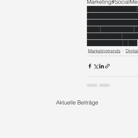
Marketing#SocialMe
Digitale Marketingstrategien
Digitale Transformation im 
Digitale Werbung Düsseldorf
Creator
Design für Marken
B
Corporate Branding
Brandin
Autohaus Marketing
AI
2025
Marketingtrends
Digita
Aktuelle Beiträge