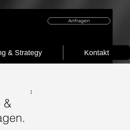
Anfragen
ng & Strategy
Kontakt
s 2025
Creator werden
Creator
e &
agen.
sseldorf