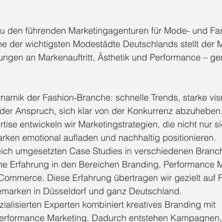
u den führenden Marketingagenturen für Mode- und Fa
ine der wichtigsten Modestädte Deutschlands stellt der M
gen an Markenauftritt, Ästhetik und Performance – gena
namik der Fashion-Branche: schnelle Trends, starke visu
er Anspruch, sich klar von der Konkurrenz abzuheben. 
tise entwickeln wir Marketingstrategien, die nicht nur si
ken emotional aufladen und nachhaltig positionieren.
reich umgesetzten Case Studies in verschiedenen Branc
he Erfahrung in den Bereichen Branding, Performance M
Commerce. Diese Erfahrung übertragen wir gezielt auf F
marken in Düsseldorf und ganz Deutschland.
alisierten Experten kombiniert kreatives Branding mit 
rformance Marketing. Dadurch entstehen Kampagnen, d