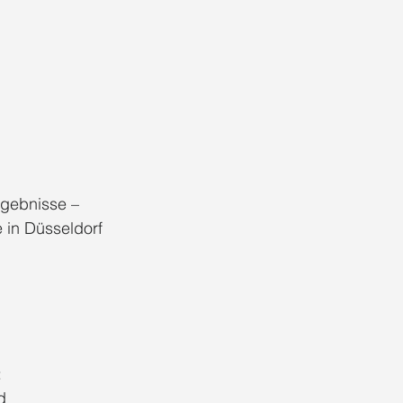
rgebnisse – 
 in Düsseldorf 
 
d