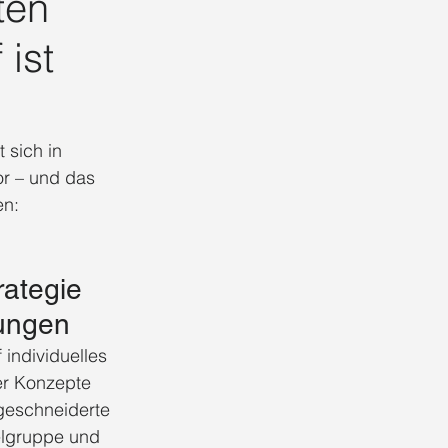
ten 
Full-Service Branding Düsseldorf
ist
al Media Management Düsseldorf
sich in 
r – und das 
en:
rategie 
sungen
individuelles 
er Konzepte 
geschneiderte 
ielgruppe und 