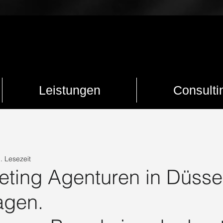
Leistungen
Consulti
Marketingtrends
Digitales Zeitalter
Social Media
Trend
. Lesezeit
ogisches Marketing
Werbung
Influencer
UGC Creator
eting Agenturen in Düssel
agen.
Professioneller Auftritt
Content
Setcard
Marketing Dü