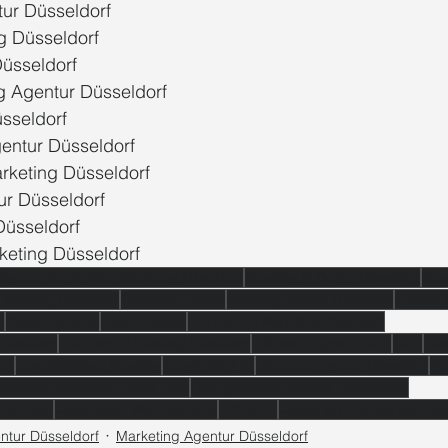
ur Düsseldorf
g Düsseldorf
üsseldorf
ng Agentur Düsseldorf
sseldorf
entur Düsseldorf
rketing Düsseldorf
ur Düsseldorf
Düsseldorf
rketing Düsseldorf
Agentur für digitales Marketing Düsseldorf
Branding & Design Düsseldorf
Bran
e Werbung Düsseldorf
Corporate Identity
Branding Agentur Düsseldorf
Content 
U
Brand Guideline
Brand Strategy
Full Service Marketing Düsseldorf
Düsseldorf
Full-Service Branding Düsseldorf
Influencer Agentur Köln
GEO
Goo
orf
Geschäftsführer Branding
Google SEO KI
Influencer Agentur Düsseldorf
Her
tronomie Marketing Trends 2026
Gäste gewinnen Sommer Gastronomie
rn Sommer
Gastronomie Werbung Ideen
Influencer
Google My Business optimier
tur Düsseldorf
Marketing Agentur Düsseldorf