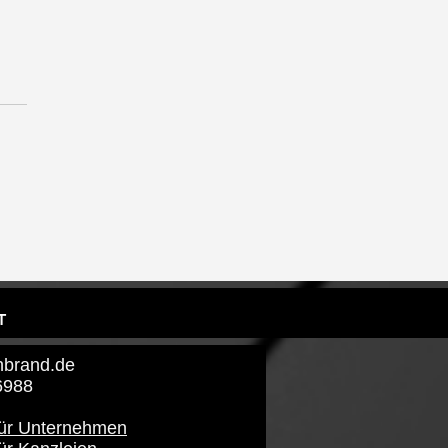
m Lemon Brand den
schen Werbemarkt
uptet: Das Ende der
uen“ Agenturen
T
brand​.de
6988
für Unternehmen