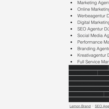
Marketing Agent
Online Marketin
Werbeagentur D
Digital Marketi
SEO Agentur Dü
Social Media Ag
Performance Ma
Branding Agent
Kreativagentur 
Full Service Ma
Digitale Marketingstrategien
Branding Düsseldorf
Digital
Digitales Marketing für KM
Führende Marketingagentur 
Google Ads Experte Düsseld
GEO Agentur Düsseldorf
Gas
Gastronomie Umsatz steige
Lemon Brand
SEO Agen