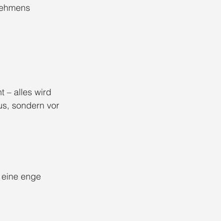
nehmens 
 – alles wird 
us, sondern vor 
eine enge 
 