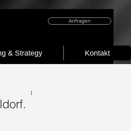
Anfragen
ng & Strategy
Kontakt
s 2025
Creator werden
Creator
dorf.
sseldorf