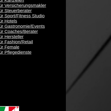
ür Kanzleien
für Versicherungsmakler
ür Steuerberater
ür Sport/Fitness Studio
ür Hotels
für Gastronomie/Events
für Coaches/Berater
ür Hersteller
ür Fashion/Retail
für Female
ür Pflegedienste