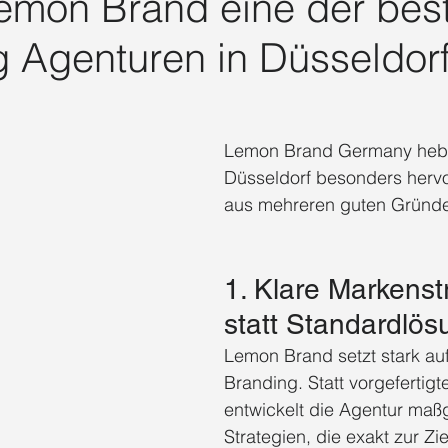
mon Brand eine der bes
EO Agentur Düsseldorf Benrath
Social Media Agentur Düsseldorf
 Agenturen in Düsseldorf 
cial Media Agentur Düsseldorf
Social Media Marketing 2025
Soci
Lemon Brand Germany hebt 
Düsseldorf besonders hervo
Social Media Vertrieb 2025
Social Media Trends 2025
aus mehreren guten Gründ
1. Klare Markenst
statt Standardlö
Lemon Brand setzt stark auf 
Branding. Statt vorgefertigt
entwickelt die Agentur maß
Strategien, die exakt zur Z