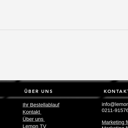
Premium Marketing Agentur
Waru
Düsseldorf I Lemon Brand ®
deut
Germany
disr
„gra
NKS ÜBER UNS KONTAK
info@lemon
Ihr Bestellablauf
0211-9157
Kontakt
Über uns
Marketing 
Lemon TV