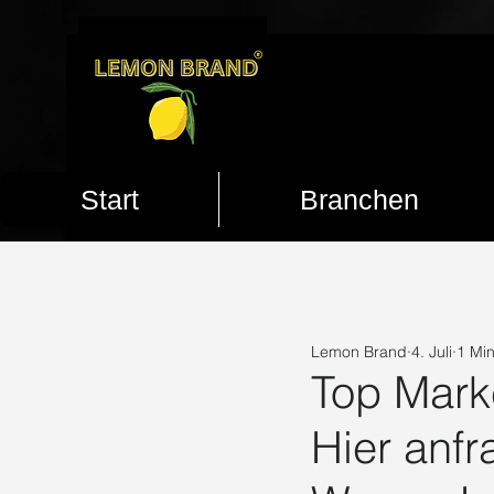
Start
Branchen
ALL POSTS
Marketing
Trends
Lemon Brand
4. Juli
1 Min
Lemon Brand Marketing
Psychol
Top Mark
Hier anfr
Mehr Reichweite
Mehr Follower