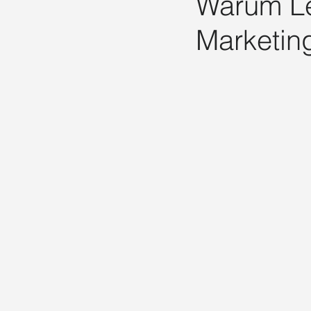
Warum Le
Marketing Beratung Düsseldorf
S
Marketing
Social Media Agentur Benrath
So
Social Media Marketing Benrath