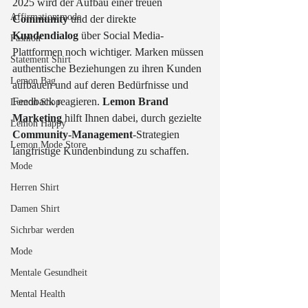
2025 wird der Aufbau einer treuen 
Affirmation mode
Community
 und der direkte 
Kundendialog
 über Social Media-
Fashion
Plattformen noch wichtiger. Marken müssen 
Statement Shirt
authentische Beziehungen zu ihren Kunden 
Lemon Bag
aufbauen und auf deren Bedürfnisse und 
Feedback reagieren. 
Lemon Brand 
Lemon Shop
Marketing
 hilft Ihnen dabei, durch gezielte 
Lemon Happy
Community-Management
-Strategien 
Lemon Mode Store
langfristige Kundenbindung zu schaffen.
Mode
Herren Shirt
Damen Shirt
Sichrbar werden
Mode
Mentale Gesundheit
Mental Health