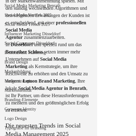
in der Markenwahrnehmung spielen. Mit 
Social Media Marketing Benrath
den ständig wechselnden Algorithmen und 
Social Media Vertrieb 2025
den steigenden Erwartungen der Kunden ist 
es entscheidend, mit einer 
professionellen 
Social Media Trends 2025
Social Media 
Influencer Marketing Düsseldorf
Agentur
 zusammenzuarbeiten.
Social Commerce Düsseldorf
In 
Düsseldorf
 und speziell rund um das 
Benrather Schloss
 setzen immer mehr 
LemonBrand Marketing
Unternehmen auf 
Social Media 
Brand Design
Marketing
 als Kernstrategie, um ihre 
Markenbildung
Reichweite zu erhöhen und den Umsatz zu 
steigern. 
Lemon Brand Marketing
, Ihre 
Markenstrategie
lokale 
Social Media Agentur in Benrath
, 
Markenidentität
ist Ihr Partner, um diese Herausforderungen 
Branding-Elemente
zu meistern und den größtmöglichen Erfolg 
Corporate Identity
zu erzielen.
Logo Design
Die neuesten Trends im Social 
Typografie im Branding
Media Management 2025