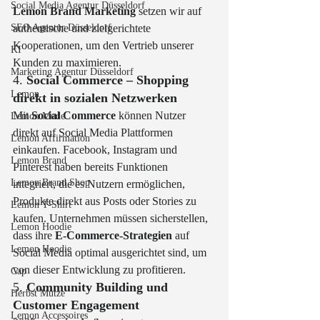
Social Media Agentur Düsseldorf
Lemon Brand Marketing
 setzen wir auf 
SEO Agentur Düsseldorf
authentische und zielgerichtete 
Kooperationen, um den Vertrieb unserer 
KI
Kunden zu maximieren.
Marketing Agentur Düsseldorf
4. 
Social Commerce – Shopping 
Lemon
direkt in sozialen Netzwerken
Mit 
Social Commerce
 können Nutzer 
Lemon Mode
direkt auf Social Media Plattformen 
Lemon Affirmation
einkaufen. Facebook, Instagram und 
Lemon Brand
Pinterest haben bereits Funktionen 
Lemon Brand Shop
integriert, die es Nutzern ermöglichen, 
Produkte direkt aus Posts oder Stories zu 
Lemon T-Shirt
kaufen. Unternehmen müssen sicherstellen, 
Lemon Hoodie
dass ihre 
E-Commerce-Strategien
 auf 
Lemon Hoodie
Social Media optimal ausgerichtet sind, um 
von dieser Entwicklung zu profitieren.
Cap
5. 
Community Building und 
Herbst Mütze
Customer Engagement
Lemon Accessoires