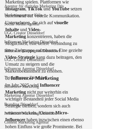
Marketing spielen. Plattformen wie 
Agentur für digitales Marketing Düs
Instagram
, 
TikTok
 und 
YouTube
 setzen 
Marketingagentur Köln
zunehmend auf visuelle Kommunikation. 
Unternehmen, die sich auf 
visuelle 
Social Media Agentur
Inhalte
 und 
Video-
UGC Creator Düsseldorf
Marketing
 konzentrieren, haben die 
Influencer Marketing Düsseldorf
Möglichkeit, eine tiefere Verbindung zu 
ihrer Zielgruppe aufzubauen. Eine gezielte 
Influencer Kampagnen Düsseldorf
Video-Strategie
 kann dazu beitragen, den 
UGC Creator Düsseldorf
Umsatz zu steigern und die 
Influencer Agentur Düsseldorf
Markenbekanntheit zu erhöhen.
3. 
Influencer Marketing
Top Influencer Düsseldorf
Im Jahr 2025 wird 
Influencer 
Influencer Marketing
Marketing
 nicht nur weiterhin ein 
Marketing Agentur Düsseldorf
wichtiger Bestandteil jeder Social Media 
Branding Düsseldorf
Strategie bleiben, sondern sich auch 
weiterentwickeln. Kleinere 
Micro-
Influencer Marketing Düsseldorf
Influencer
 haben inzwischen einen ebenso 
Content Marketing Agentur
hohen Einfluss wie große Prominente. Bei 