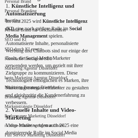
Personal Brand
1. 
Künstliche Intelligenz und 
Personal Branding
Automatisierung
Branding
Im Jahr 2025 wird 
Künstliche Intelligenz 
(KI)
 eine noch größere Rolle im 
Social 
Personal Brand für Geschäftsführer
Media Management
 spielen. 
SEO und KI
Automatisierte Inhalte, personalisierte 
SEO durch KI ersetzt
Werbung und Chatbots sind nur einige der 
Tools, die Social Media Marketer 
Künstliche Intelligenz SEO
verwenden werden, um gezielt mit ihrer 
Marketing Agentur Düsseldorf
Zielgruppe zu kommunizieren. Diese 
beste Marketing Agentur Düsseldorf
Technologien ermöglichen es Marken, ihre 
Marketing Beratung Düsseldorf
Marketingstrategien effizienter zu gestalten 
und gleichzeitig die Kundenerfahrung zu 
Branding Agentur Düsseldorf
verbessern.
Markenstrategie Düsseldorf
2. 
Visuelle Inhalte und Video-
Performance Marketing Düsseldorf
Marketing
Video-Inhalte werden auch 2025 eine 
richtige Marketing Agentur finden
dominierende Rolle im Social Media 
Full Service Marketing Düsseldorf