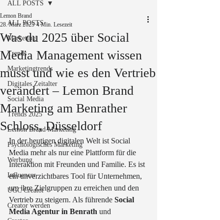
ALL POSTS
Lemon Brand
ALL POSTS
28. März 2025
4 Min. Lesezeit
Was du 2025 über Social
Marketing
Media Management wissen
Trends
Marketingtrends
musst und wie es den Vertrieb
Digitales Zeitalter
verändert – Lemon Brand
Social Media
Marketing am Benrather
Trends 2025
Schloss, Düsseldorf
Lemon Brand Marketing
In der heutigen digitalen Welt ist Social 
Psychologisches Marketing
Media mehr als nur eine Plattform für die 
Werbung
Interaktion mit Freunden und Familie. Es ist 
Influencer
ein unverzichtbares Tool für Unternehmen, 
um ihre Zielgruppen zu erreichen und den 
UGC Creator
Vertrieb zu steigern. Als führende 
Social 
Creator werden
Media Agentur in Benrath
 und 