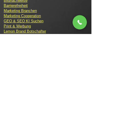
Bildnachweise
Barrierefreiheit
Marketing Branchen
Marketing Cooperation
GEO & SEO KI Suchen
Print & Werbung
Lemon Brand Botschafter
Lemon Times Online Magazin
Ihr Bestellablauf
Kontakt
Über uns
Lemon TV
Consulting
Branding
Website
Social Media
Event Marketing
Messe Marketing
Marketing Strategie
Marketing Analyse
Youtube Marketing
Recruiting Marketing
Marketing Blog