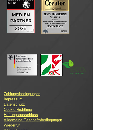
Zahlungsbedingungen
Impressum
Datenschutz
Cookie-Richtlinie
Haftungsausschluss
Allgemeine Geschäftsbedingungen
Wiederruf