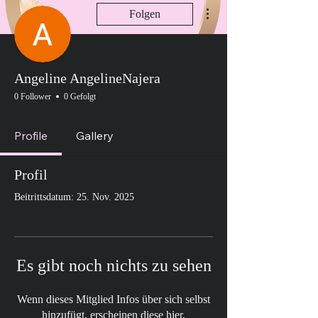
Weitere Optionen
Folgen
Angeline AngelineNajera
0 Follower
0 Gefolgt
Profile
Gallery
Profil
Beitrittsdatum: 25. Nov. 2025
Es gibt noch nichts zu sehen
Wenn dieses Mitglied Infos über sich selbst
hinzufügt, erscheinen diese hier.