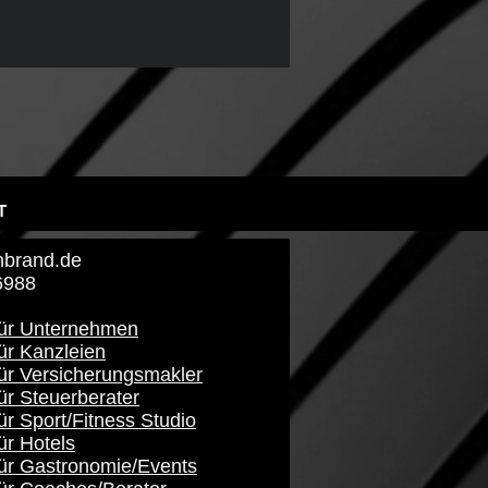
T
brand​.de
6988
für Unternehmen
ür Kanzleien
für Versicherungsmakler
ür Steuerberater
ür Sport/Fitness Studio
ür Hotels
für Gastronomie/Events