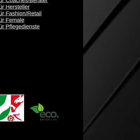
für Coaches/Berater
ür Hersteller
ür Fashion/Retail
für Female
ür Pflegedienste