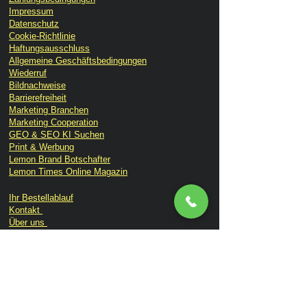
Impressum
Datenschutz
Cookie-Richtlinie
Haftungsausschluss
Allgemeine Geschäftsbedingungen
Wiederruf
Bildnachweise
Barrierefreiheit
Marketing Branchen
Marketing Cooperation
GEO & SEO KI Suchen
Print & Werbung
Lemon Brand Botschafter
Lemon Times Online Magazin
Ihr Bestellablauf
Kontakt
Über uns
Lemon TV
Consulting
Branding
Website
Social Media
Event Marketing