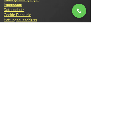
Impressum
Datenschutz
Cookie-Richtlinie
Haftungsausschluss
Allgemeine Geschäftsbedingungen
Wiederruf
Bildnachweise
Barrierefreiheit
Marketing Branchen
Marketing Cooperation
GEO & SEO KI Suchen
Print & Werbung
Lemon Brand Botschafter
Lemon Times Online Magazin
Ihr Bestellablauf
Kontakt
Über uns
Lemon TV
Consulting
Branding
Website
Social Media
Event Marketing