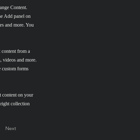
hange Content.
he Add panel on
ges and more. You
t content from a
s, videos and more.
ke custom forms
t content on your
right collection
Next