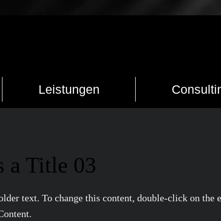
Leistungen
Consulti
s a Title 03
older text. To change this content, double-click on the
Content.