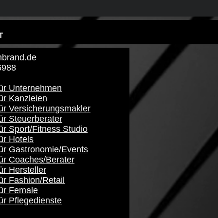
T
brand​.de
6988
für Unternehmen
ür Kanzleien
für Versicherungsmakler
ür Steuerberater
ür Sport/Fitness Studio
ür Hotels
für Gastronomie/Events
für Coaches/Berater
ür Hersteller
ür Fashion/Retail
für Female
ür Pflegedienste