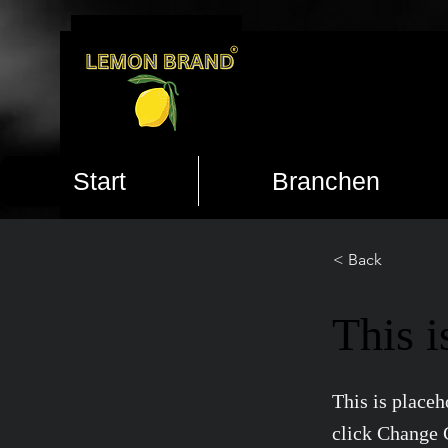
Start
Branchen
< Back
This i
This is placeh
click Change 