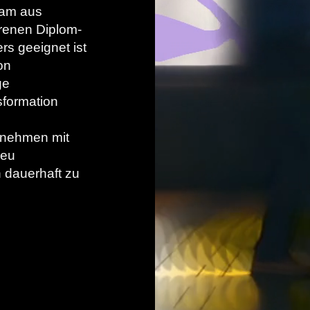
eam aus
renen Diplom-
s geeignet ist
on
ge
sformation
rnehmen mit
neu
n dauerhaft zu