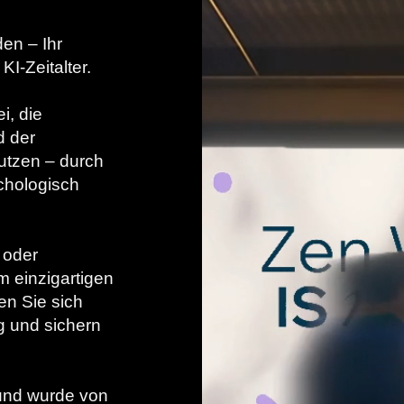
en – Ihr
KI-Zeitalter.
i, die
d der
nutzen – durch
chologisch
 oder
m einzigartigen
en Sie sich
g und sichern
und wurde von