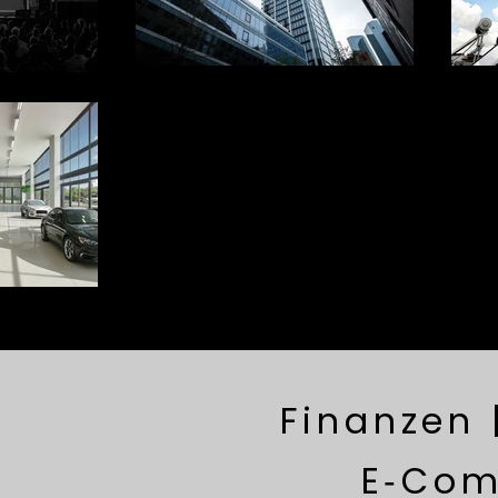
Finanzen 
E‑Com