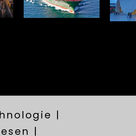
hnologie |
esen |