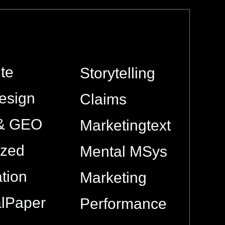
te
Storytelling
esign
Claims
& GEO
Marketingtext
ized
Mental MSys
tion
Marketing
alPaper
Performance