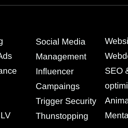
g
Websi
Social Media
Ads
Webd
Management
ance
SEO 
Influencer
optim
Campaings
Anima
Trigger Security
CLV
Ment
Thunstopping