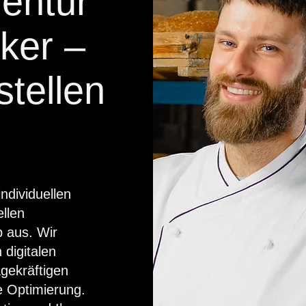
entur
ker –
stellen
ndividuellen
llen
b aus. Wir
 digitalen
agekräftigen
e Optimierung.