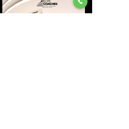
Marketing Strategie &
Sie erhalten einen klaren,
umsetzbaren Plan mit
priorisierten Maßnahmen, die
direkt Ergebnisse liefern.
zur Beratung