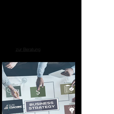
Marketing Business
Consulting
Ganzheitliche
Unternehmensberatung
Fokus auf Marketing, Business-
und Strategieberatung.
zur Beratung