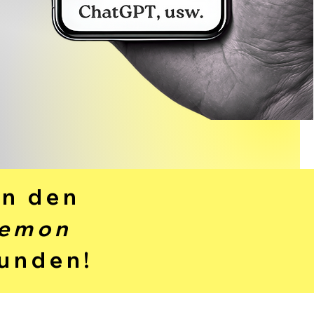
in den
emon
funden!