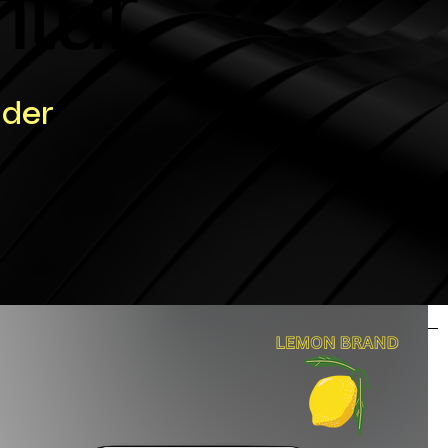
tur
tur
 der