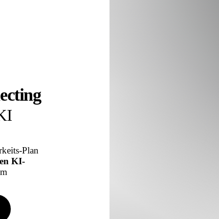
cting
KI
keits-Plan
en KI-
um