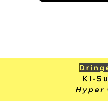
Dring
KI-S
Hyper