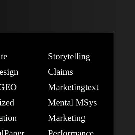
te
Storytelling
esign
Claims
 GEO
Marketingtext
ized
Mental MSys
tion
Marketing
lPaper
Performance