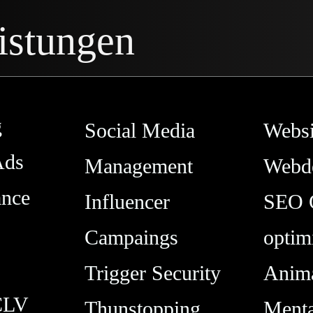
istungen
g
Social Media
Websi
Ads
Management
Webd
ance
Influencer
SEO
Campaings
optim
Trigger Security
Anima
CLV
Thunstopping
Menta