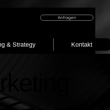
Anfragen
ng & Strategy
Kontakt
keting
keting