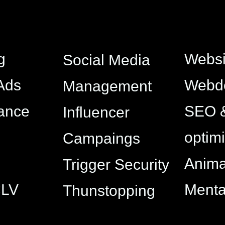
g
Websi
Social Media
Ads
Webd
Management
ance
SEO 
Influencer
optim
Campaings
Anima
Trigger Security
CLV
Ment
Thunstopping