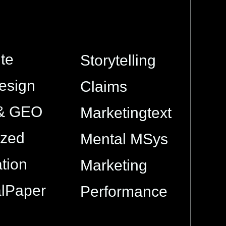
te
Storytelling
esign
Claims
& GEO
Marketingtext
ized
Mental MSys
tion
Marketing
alPaper
Performance