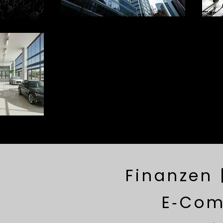
Finanzen 
E‑Com