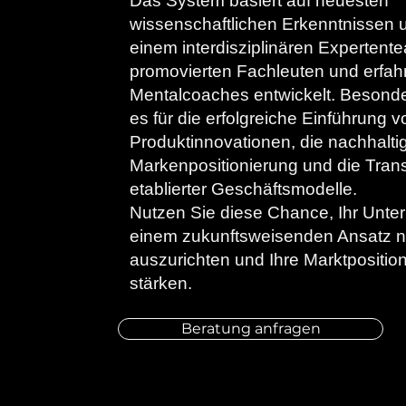
Das System basiert auf neuesten
wissenschaftlichen Erkenntnissen 
einem interdisziplinären Expertent
promovierten Fachleuten und erfah
Mentalcoaches entwickelt. Besonder
es für die erfolgreiche Einführung v
Produktinnovationen, die nachhalti
Markenpositionierung und die Tran
etablierter Geschäftsmodelle.
Nutzen Sie diese Chance, Ihr Unte
einem zukunftsweisenden Ansatz 
auszurichten und Ihre Marktpositio
stärken.
Beratung anfragen