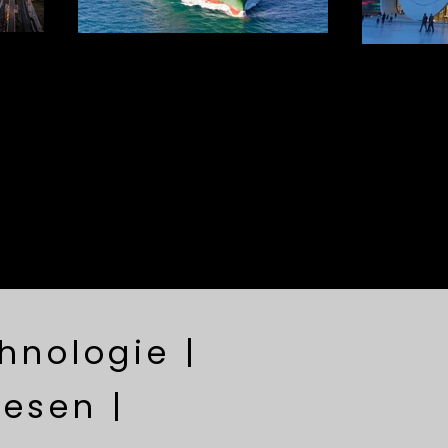
hnologie |
esen |