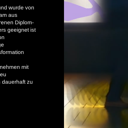
und wurde von
eam aus
renen Diplom-
s geeignet ist
on
ge
sformation
rnehmen mit
neu
n dauerhaft zu