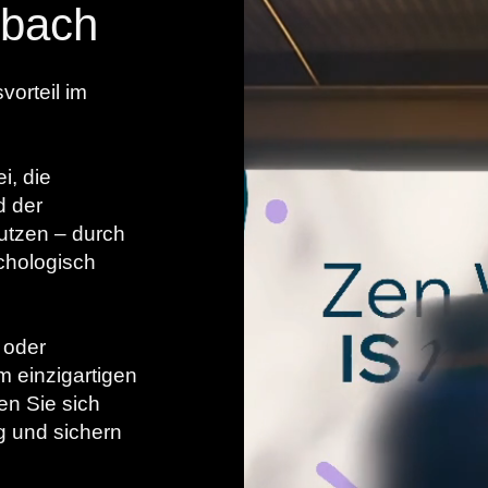
dbach
vorteil im
i, die
d der
nutzen – durch
chologisch
 oder
m einzigartigen
en Sie sich
g und sichern