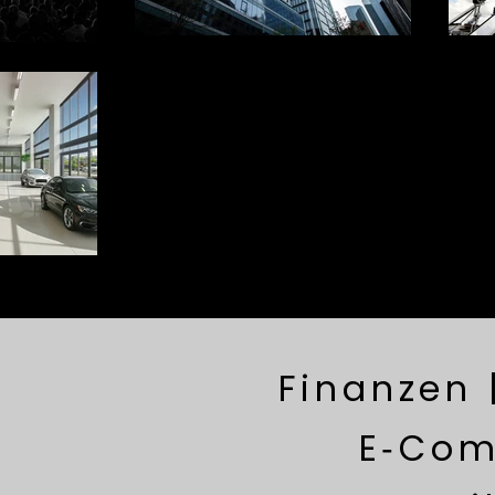
Finanzen 
E‑Com