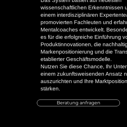
Das System basiert auf neuesten
wissenschaftlichen Erkenntnissen 
einem interdisziplinären Expertent
promovierten Fachleuten und erfah
Mentalcoaches entwickelt. Besonder
es für die erfolgreiche Einführung v
Produktinnovationen, die nachhalti
Markenpositionierung und die Tran
etablierter Geschäftsmodelle.
Nutzen Sie diese Chance, Ihr Unte
einem zukunftsweisenden Ansatz 
auszurichten und Ihre Marktpositio
stärken.
Beratung anfragen