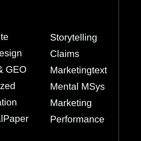
te
Storytelling
esign
Claims
& GEO
Marketingtext
ized
Mental MSys
tion
Marketing
alPaper
Performance