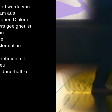
und wurde von
eam aus
renen Diplom-
s geeignet ist
on
ge
sformation
rnehmen mit
neu
n dauerhaft zu