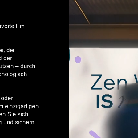
vorteil im
i, die
d der
nutzen – durch
chologisch
 oder
m einzigartigen
en Sie sich
g und sichern