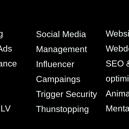
g
Websi
Social Media
Ads
Webd
Management
ance
SEO 
Influencer
optim
Campaings
Anima
Trigger Security
CLV
Ment
Thunstopping