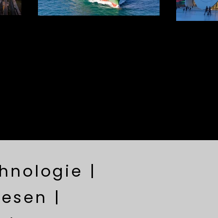
hnologie |
esen |