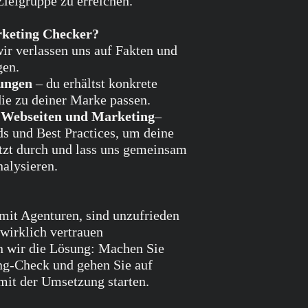
ielgruppe zu erreichen.
– zur Lieferung von Wa
oder deren Verfallsdatu
keting Checker?
– zur Lieferung alkohol
ir verlassen uns auf Fakten und
Vertragsschluss vereinb
gen.
nach Vertragsschluss g
ungen
– du erhältst konkrete
aktueller Wert von Sc
e zu deiner Marke passen.
auf die der Unternehmer
– zur Lieferung von Zei
, Webseiten und Marketing
–
mit Ausnahme von Abo
s und Best Practices, um deine
Das Widerrufsrecht erli
etzt durch und lass uns gemeinsam
– zur Lieferung versieg
nalysieren.
Gesundheitsschutzes od
geeignet sind, wenn ihr
entfernt wurde;
 mit Agenturen, sind unzufrieden
– zur Lieferung von Wa
aufgrund ihrer Beschaf
wirklich vertrauen
vermischt wurden;
n wir die Lösung: Machen Sie
– zur Lieferung von T
ng-Check und gehen Sie auf
Computersoftware in ei
mit der Umsetzung starten.
Versiegelung nach der 