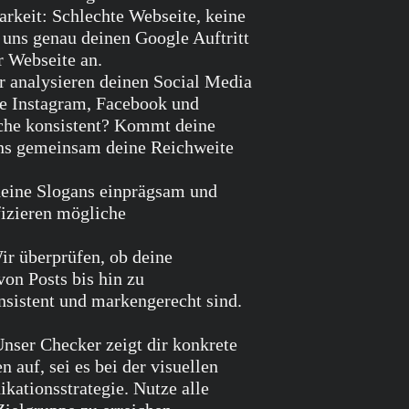
nachdem, welches der fr
rkeit: Schlechte Webseite, keine
Sie haben die Waren un
uns genau deinen Google Auftritt
spätestens binnen 14 T
r Webseite an.
den Widerruf dieses Ver
 analysieren deinen Social Media
zurückzusenden oder zu 
wenn Sie die Waren vor
ie Instagram, Facebook und
absenden.
ache konsistent? Kommt deine
Sie tragen die unmitte
uns gemeinsam deine Reichweite
Waren.
Sie müssen für einen e
eine Slogans einprägsam und
aufkommen, wenn dieser
fizieren mögliche
der Beschaffenheit, Ei
Waren nicht notwendig
ist.
r überprüfen, ob deine
Ausschluss- bzw. Erlös
on Posts bis hin zu
nsistent und markengerecht sind.
Das Widerrufsrecht best
– zur Lieferung von War
nser Checker zeigt dir konkrete
deren Herstellung eine
 auf, sei es bei der visuellen
durch den Verbraucher m
kationsstrategie. Nutze alle
die persönlichen Bedürf
sind;