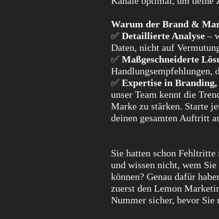
Kanäle optimal, um deine Z
Warum der Brand & Mar
✅
Detaillierte Analyse
– w
Daten, nicht auf Vermutun
✅
Maßgeschneiderte Lös
Handlungsempfehlungen, di
✅
Expertise in Branding
unser Team kennt die Trend
Marke zu stärken. Starte j
deinen gesamten Auftritt a
Sie hatten schon Fehltritte
und wissen nicht, wem Sie 
können? Genau dafür habe
zuerst den Lemon Marketi
Nummer sicher, bevor Sie 