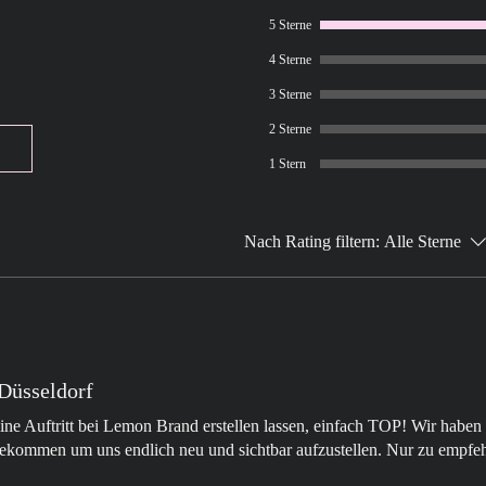
5 Sterne
Muster-Widerrufsformu
(Wenn Sie den Vertrag 
4 Sterne
bitte dieses Formular a
3 Sterne
– An Nina Scholten, Ma
– Hiermit widerrufe(n) 
2 Sterne
abgeschlossenen Vertra
1 Stern
(*)/
die Erbringung der folg
– Bestellt am (*)/ erha
– Name des/ der Verbra
Nach Rating filtern:
Alle Sterne
– Anschrift des/ der Ve
– Unterschrift des/ der
Papier)
– Datum
(*) Unzutreffendes stre
Düsseldorf
ne Auftritt bei Lemon Brand erstellen lassen, einfach TOP! Wir haben 
 bekommen um uns endlich neu und sichtbar aufzustellen. Nur zu empfe