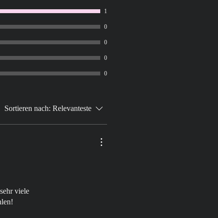
1
lar
widerrufen wollen, dann füllen Sie
0
us und senden Sie es zurück.)
0
rbacher Strasse 100, 40597 Düsseldorf
ich/ wir (*) den von mir/ uns (*)
0
g über den Kauf der folgenden Waren
0
enden Dienstleistung (*)
lten am (*)
ucher(s)
Sortieren nach:
Relevanteste
rbraucher(s)
 Verbraucher(s) (nur bei Mitteilung auf
ichen.
sehr viele
hlen!