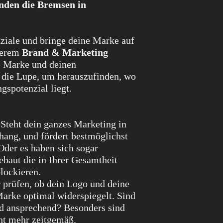
nden die Bremsen in
verwenden, das jedoch n
Zur Wahrung der Widerru
Mitteilung über die Au
der Widerrufsfrist abse
ziale und bringe deine Marke auf
Folgen des Widerrufs
serem
Brand & Marketing
Wenn Sie diesen Vertra
 Marke und deinen
Zahlungen, die wir von 
r die Lupe, um herauszufinden, wo
der Lieferkosten (mit 
gspotenzial liegt.
sich daraus ergeben, da
die von uns angebotene,
haben), unverzüglich u
Tag zurückzuzahlen, an
:
Steht dein ganzes Marketing in
Widerruf dieses Vertrag
ang, und fördert bestmöglichst
Rückzahlung verwenden 
Oder es haben sich sogar
bei der ursprünglichen 
baut die in Ihrer Gesamtheit
denn, mit Ihnen wurde 
lockieren.
in keinem Fall werden
prüfen, ob dein Logo und deine
Entgelte berechnet.
Wir können die Rückzah
 Marke optimal widerspiegelt. Sind
wieder zurückerhalten 
d ansprechend? Besonders sind
erbracht haben, dass Si
cht mehr zeitgemäß.