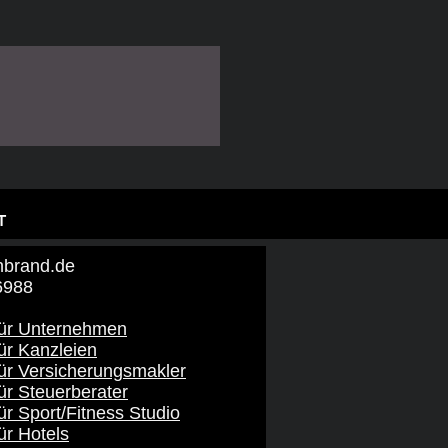
T
brand​.de
6988
für Unternehmen
ür Kanzleien
für Versicherungsmakler
ür Steuerberater
ür Sport/Fitness Studio
ür Hotels