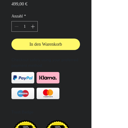
Preis
499,00 €
Anzahl
*
In den Warenkorb
Checkout safely using your preferred
payment method.
Trust Badge