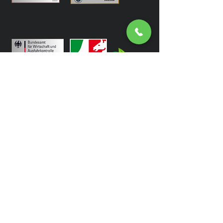
Zahlungsbedingungen
Impressum
Datenschutz
Cookie-Richtlinie
Haftungsausschluss
Allgemeine Geschäftsbedingungen
Wiederruf
Bildnachweise
Barrierefreiheit
Marketing Branchen
Marketing Cooperation
GEO & SEO KI Suchen
Print & Werbung