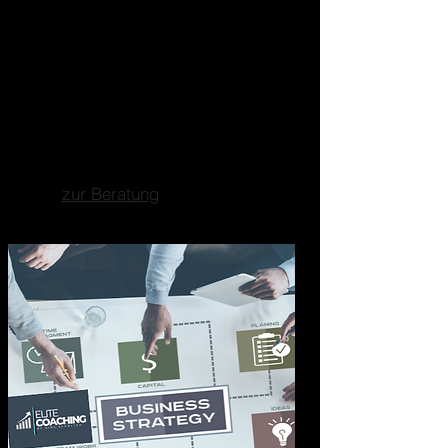
Marketing Business
Consulting
Ganzheitliche
Unternehmensberatung
Fokus auf Marketing, Business-
und Strategieberatung.
zur Beratung