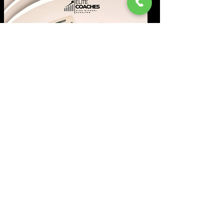
Marketing Strategie &
Sie erhalten einen klaren,
umsetzbaren Plan mit
priorisierten Maßnahmen, die
direkt Ergebnisse liefern.
zur Beratung