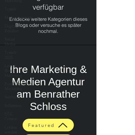
Marketing
verfügbar
Trends
Marketingtrends
Entdecke weitere Kategorien dieses
Blogs oder versuche es später
Digitales
nochmal.
Zeitalter
Social
Media
Trends
2025
Ihre Marketing &
Lemon
Brand
Marketing
Medien Agentur
Psychologisches
Marketing
am Benrather
Werbung
Schloss
Influencer
UGC
Creator
Featured
Creator
werden