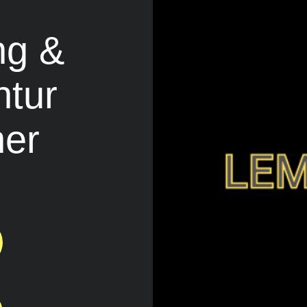
ng &
ntur
her