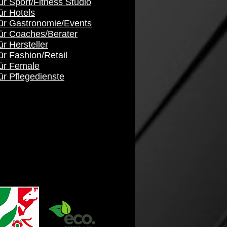
ür Sport/Fitness Studio
ür Hotels
für Gastronomie/Events
für Coaches/Berater
ür Hersteller
ür Fashion/Retail
für Female
ür Pflegedienste