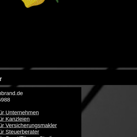
T
brand​.de
6988
für Unternehmen
ür Kanzleien
für Versicherungsmakler
ür Steuerberater