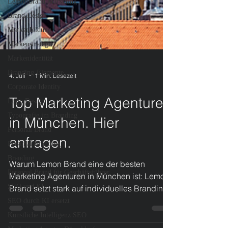
LemonBrand Marketing
Brand Design
Markenbildung
Markenstrategie
Markenidentität
Branding-Elemente
Corporate Identity
4. Juli
1 Min. Lesezeit
Logo Design
Typografie im Branding
Top Marketing Agenturen
Personal Brand
in München. Hier
Personal Branding
Branding
anfragen.
Personal Brand für Geschäftsführer
Warum Lemon Brand eine der besten
SEO und KI
Marketing Agenturen in München ist: Lemon
SEO durch KI ersetzt
Brand setzt stark auf individuelles Branding.
Künstliche Intelligenz SEO
Statt vorgefertigter Konzepte entwickelt die