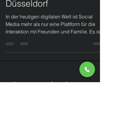
Lemon Brand Marketing
am Benrather Schloss,
Düsseldorf
In der heutigen digitalen Welt ist Social
Media mehr als nur eine Plattform für die
Interaktion mit Freunden und Familie. Es ist
ein...
Ihre Marketing &
Medien Agentur
am Benrather