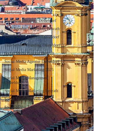
Setcard
Marketing Düsseldorf
Marketing Beratung Düsseldorf
SEO Agentur Düsseldorf Benrath
Social Media Agentur Düsseldorf
Full-Service Branding Düsseldorf
Social Media Agentur Benrath
Social Media Agentur Düsseldorf
Social Media Marketing 2025
Social Media Management
Düsseldorf
Social Media Marketing Benrath
Social Media Vertrieb 2025
Social Media Trends 2025
Influencer Marketing Düsseldorf
Social Commerce Düsseldorf