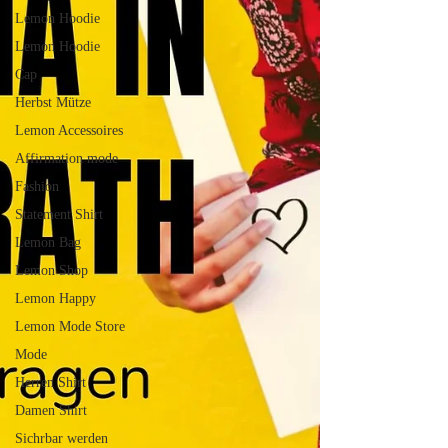
Lemon Hoodie
Lemon Hoodie
Cap
Herbst Mütze
Lemon Accessoires
Affirmation mode
Fashion
Statement Shirt
Lemon Bag
Lemon Shop
Lemon Happy
Lemon Mode Store
Mode
Herren Shirt
Damen Shirt
Sichrbar werden