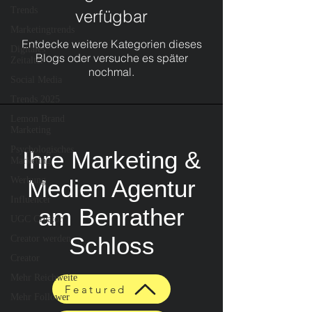
Trends
verfügbar
Marketingtrends
Entdecke weitere Kategorien dieses
Digitales
Blogs oder versuche es später
Zeitalter
nochmal.
Social Media
Trends 2025
Lemon Brand
Marketing
Psychologisches
Ihre Marketing &
Marketing
Werbung
Medien Agentur
Influencer
am Benrather
UGC Creator
Schloss
Creator werden
Creator
Mehr Reichweite
Featured
Mehr Follower