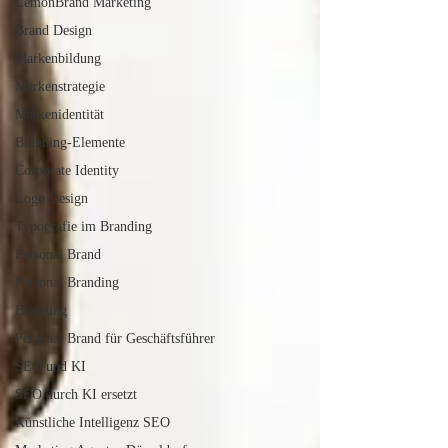
LemonBrand Marketing
Brand Design
Markenbildung
Markenstrategie
Markenidentität
Branding-Elemente
Corporate Identity
Logo Design
Typografie im Branding
Personal Brand
Personal Branding
Branding
Personal Brand für Geschäftsführer
SEO und KI
SEO durch KI ersetzt
Künstliche Intelligenz SEO