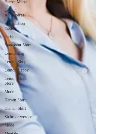
Herbst Mütze
Lemon
Accessoires
Affirmation
mode
Fashion
Statement Shirt
Lemon Bag
Lemon Shop
Lemon Happy
Lemon Mode
Store
Mode
Herren Shirt
Damen Shirt
Sichrbar werden
Mode
Mentale