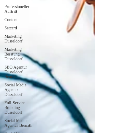
Professioneller
Auftritt
Content
Setcard
Marketing
Düsseldorf
Marketing
Beratung
Düsseldorf
SEO Agentur
Düsseldorf
Benrath
Social Media
Agentur
Düsseldorf
Full-Service
Branding
Düsseldorf
Social Media
Agentur Benrath