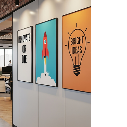
maßgeschneiderte Digitalstrategien und
hochwertiges Branding spezialisiert sind.
Diese Dienstleister bieten erstklassige
Beratung für Unternehmen, die sich im
gehobenen Segment oder B2B-Bereich
abheben möchten. Top Premium-Agenturen
in Düsseldorf Lemon Brand Germany : Diese
All-in-One-Agentur fokussiert sich auf Bra