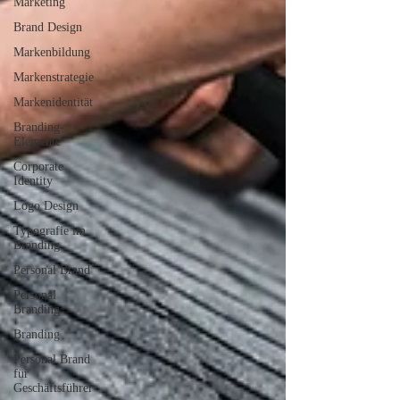
Marketing
Brand Design
Markenbildung
Markenstrategie
Markenidentität
Branding-
Elemente
Corporate
Identity
Logo Design
Typografie im
Branding
Personal Brand
Personal
Branding
Branding
Personal Brand
für
Geschäftsführer