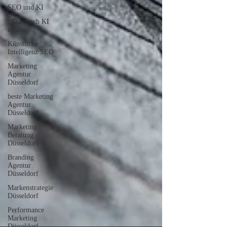
SEO und KI
SEO durch KI
ersetzt
Künstliche
Intelligenz SEO
Marketing
Agentur
Düsseldorf
beste Marketing
Agentur
Düsseldorf
Marketing
Beratung
Düsseldorf
Branding
Agentur
Düsseldorf
Markenstrategie
Düsseldorf
Performance
Marketing
Düsseldorf