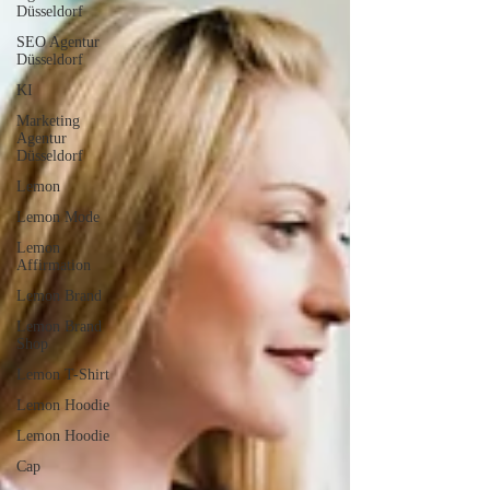
Düsseldorf
SEO Agentur
Düsseldorf
KI
Marketing
Agentur
Düsseldorf
Lemon
Lemon Mode
Lemon
Affirmation
Lemon Brand
Lemon Brand
Shop
Lemon T-Shirt
Lemon Hoodie
Lemon Hoodie
Cap