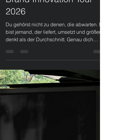
High Performer gesucht
– Werde Teil der Lemon
Brand Innovation Tour
2026
Du gehörst nicht zu denen, die abwarten. Du
bist jemand, der liefert, umsetzt und größer
denkt als der Durchschnitt. Genau dich
sucht Lemon Brand jetzt. Die Lemon Brand
Innovation Tour 2026 richtet sich an junge
Unternehmer:innen mit echter Vision und
kompromissloser Passion. Menschen, die
nicht nur Ideen haben – sondern den
Hunger, sie Realität werden zu lassen. High
Performer gesucht. Bühne frei für deine
Vision. Hier treffen Ambition auf