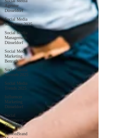
Social Media
Agentur
Düsseldorf
Social Media
Marketing 2025
Social Media
Management
Düsseldorf
Social Media
Marketing
Benrath
Social Media
Vertrieb 2025
Social Media
Trends 2025
Influencer
Marketing
Düsseldorf
Social
Commerce
Düsseldorf
LemonBrand