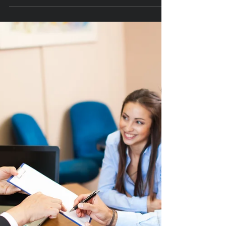
Agentur in Düsseldorf
Düsseldorf gehört längst zu den
spannendsten Wirtschafts- und
Kreativstandorten in Deutschland. Zwischen
Medien, Mode, Start-ups und etablierten
Unternehmen wächst hier eine Szene, die
eines gemeinsam hat: Sie braucht starke
Marken, klare Kommunikation und
Marketing, das wirklich funktioniert. Genau
hier setzt Lemon Brand an – eine moderne,
persönliche und nahbare Marketing- und
Werbeagentur, die Unternehmen nicht nur
„betreut“, sondern wirklich versteht.
Marketing in Düsseld