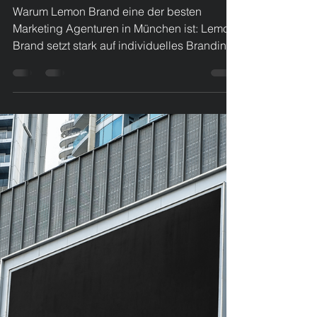
Top Marketing Agenturen
in München. Hier
anfragen.
Warum Lemon Brand eine der besten
Marketing Agenturen in München ist: Lemon
Brand setzt stark auf individuelles Branding.
Statt vorgefertigter Konzepte entwickelt die
Agentur maßgeschneiderte Strategien, die
exakt zur Zielgruppe und Positionierung
eines Unternehmens passen. Lemon Brand
Germany hebt sich in München besonders
hervor – und das aus mehreren guten
Gründen: 1. Klare Markenstrategie statt
Standardlösungen Lemon Brand setzt stark
auf individuelles Branding. Statt vor