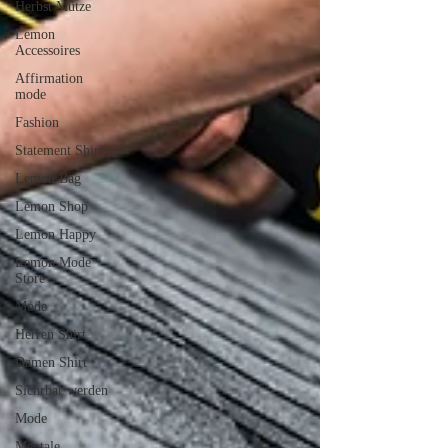
Herbst Mütze
Lemon
Accessoires
Affirmation
mode
Fashion
Statement Shirt
Lemon Bag
Lemon Shop
Lemon Happy
Lemon Mode
Store
Mode
Herren Shirt
Damen Shirt
Sichrbar werden
Mode
Mentale