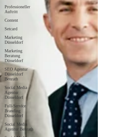
Professioneller
Auftritt
Content
Setcard
Marketing
Düsseldorf
Marketing
Beratung
Düsseldorf
SEO Agentur
Düsseldorf
Benrath
Social Media
Agentur
Düsseldorf
Full-Service
Branding
Düsseldorf
Social Media
Agentur Benrath