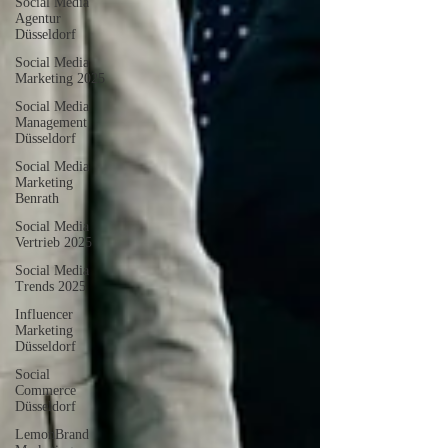
Social Media
Agentur
Düsseldorf
Social Media
Marketing 2025
Social Media
Management
Düsseldorf
Social Media
Marketing
Benrath
Social Media
Vertrieb 2025
Social Media
Trends 2025
Influencer
Marketing
Düsseldorf
Social
Commerce
Düsseldorf
LemonBrand