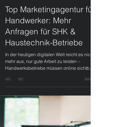
4. Juli
2 Min. Lesezeit
Top Marketingagentur für
Handwerker: Mehr
Anfragen für SHK &
Haustechnik-Betriebe
In der heutigen digitalen Welt reicht es nicht
mehr aus, nur gute Arbeit zu leisten –
Handwerksbetriebe müssen online sichtbar
sein. Eine spezialisierte Marketingagentur
für Handwerker hilft dabei, genau die
Kunden zu erreichen, die aktiv nach
Leistungen suchen. Besonders im Bereich
SHK (Sanitär, Heizung, Klima) und