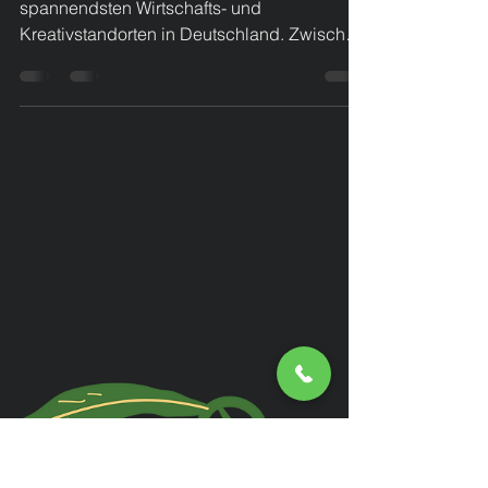
Lemon Brand - Deine
freundliche und
professionelle Marketing-
Agentur in Düsseldorf
Düsseldorf gehört längst zu den
spannendsten Wirtschafts- und
Kreativstandorten in Deutschland. Zwischen
Medien, Mode, Start-ups und etablierten
Unternehmen wächst hier eine Szene, die
eines gemeinsam hat: Sie braucht starke
Marken, klare Kommunikation und
Marketing, das wirklich funktioniert. Genau
hier setzt Lemon Brand an – eine moderne,
persönliche und nahbare Marketing- und
Werbeagentur, die Unternehmen nicht nur