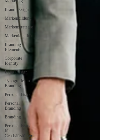
Marketing
Brand Design
Markenbildung
Markenstrategie
Markenidentität
Branding-
Elemente
Corporate
Identity
Logo Design
Typografie im
Branding
Personal Brand
Personal
Branding
Branding
Personal Brand
für
Geschäftsführer