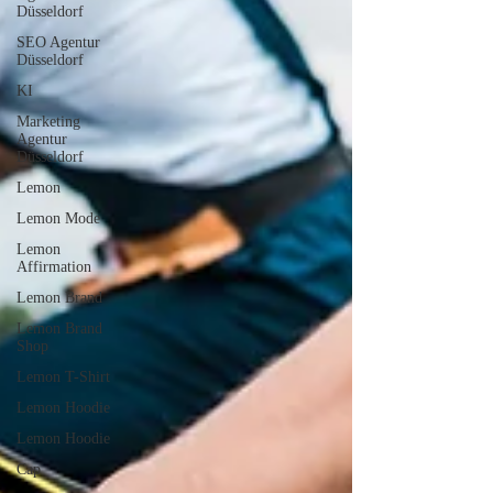
Düsseldorf
SEO Agentur
Düsseldorf
KI
Marketing
Agentur
Düsseldorf
Lemon
Lemon Mode
Lemon
Affirmation
Lemon Brand
Lemon Brand
Shop
Lemon T-Shirt
Lemon Hoodie
Lemon Hoodie
Cap