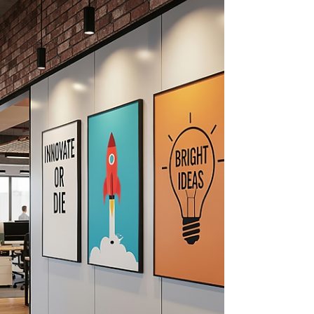
Du gehörst nicht zu denen, die abwarten. Du
bist jemand, der liefert, umsetzt und größer
denkt als der Durchschnitt. Genau dich
sucht Lemon Brand jetzt. Die Lemon Brand
Innovation Tour 2026 richtet sich an junge
Unternehmer:innen mit echter Vision und
kompromissloser Passion. Menschen, die
nicht nur Ideen haben – sondern den
Hunger, sie Realität werden zu lassen. High
Performer gesucht. Bühne frei für deine
Vision. Hier treffen Ambition auf
Möglichkeiten. Hier entsteht Zukunf