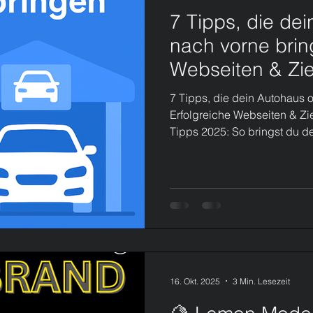
7 Tipps, die de
ite
Mehr Follower
Professioneller Auftritt
nach vorne bring
Webseiten & Zi
ing Beratung Düsseldorf
SEO Agentur Düsseld
7 Tipps, die dein Autohaus o
Erfolgreiche Webseiten & Z
Tipps 2025: So bringst du d
vice Branding Düsseldorf
Social Media Agentur
digitale Welt verändert sich 
Websites, die 2020 noch mod
Sichtbarkeit und Conversion
Media Marketing 2025
Social Media Managemen
Autohaus-Websites erreichen 
Gründe sind einfach: schlec
dia Vertrieb 2025
Social Media Trends 2025
16. Okt. 2025
3 Min. Lesezeit