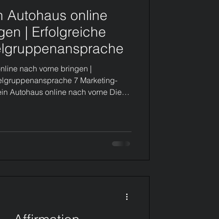
in Autohaus online
Content
en | Erfolgreiche
elgruppenansprache
orf Benrath
nline nach vorne bringen |
ielgruppenansprache 7 Marketing-
ein Autohaus online nach vorne Die
 Benrath
rasant – gerade für Autohäuser.
ern wirkten, verlieren 2025 an
-Power. Studien zeigen: 90 % der
t Düsseldorf
ihre Zielgruppe nicht richtig . Die
hte Nutzerführung, fehlende lokale