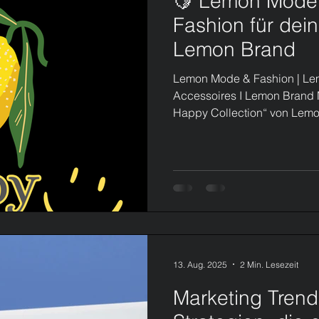
🍋 Lemon Mode –
Fashion für dei
Lemon Brand
Lemon Mode & Fashion | Le
Accessoires I Lemon Brand Mo
Happy Collection“ von Lemon Fashi
als nur Kleidung – es ist ei
Gefühl.In einer Welt, die immer schneller und lauter wird, erinnert
Lemon Fashion uns daran, innezuhalten, durchzuatmen und das
Leben mit einer positiven Ein
Apparel – also Mode mit posi
13. Aug. 2025
2 Min. Lesezeit
Marketing Trend