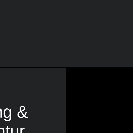
ng &
ntur