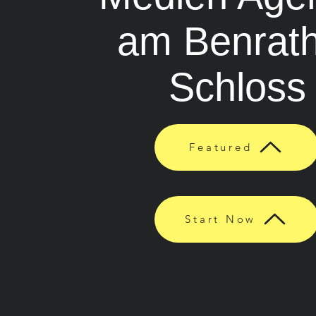
am Benrat
Schloss
Featured
Start Now