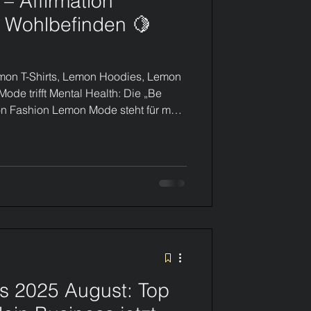
 Affirmation
n Wohlbefinden 🍋
mon T-Shirts, Lemon Hoodies, Lemon
de trifft Mental Health: Die „Be
on Lemon Mode steht für mehr
n Statement. Eine Bewegung. Ein
stellung zu genießen. Mit Affirmation-
tiver Botsc
s 2025 August: Top