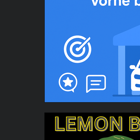
Creator werden
Creator
Mehr Reichwe
Setcard
Marketing Düsseldorf
Market
Social Media Agentur Düsseldorf
Full-Ser
Social Media Agentur Düsseldorf
Social 
Social Media Marketing Benrath
Social Me