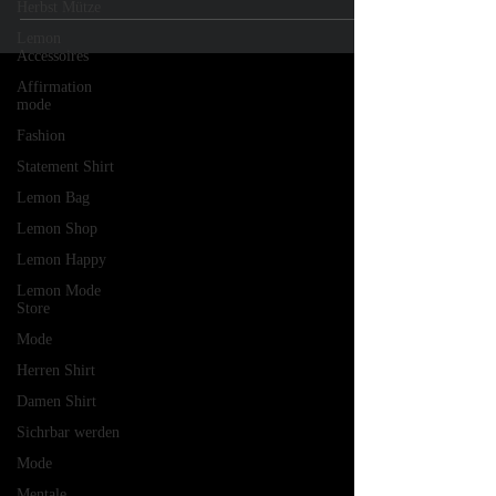
Herbst Mütze
Lemon
Accessoires
Affirmation
mode
Fashion
Statement Shirt
Lemon Bag
Lemon Shop
Lemon Happy
Lemon Mode
Store
Mode
Herren Shirt
Damen Shirt
Sichrbar werden
Mode
Mentale