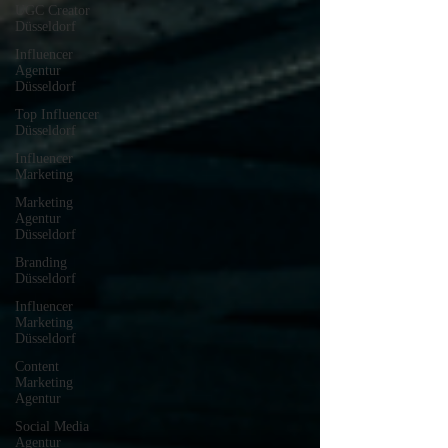
UGC Creator
Düsseldorf
Influencer
Agentur
Düsseldorf
Top Influencer
Düsseldorf
Influencer
Marketing
Marketing
Agentur
Düsseldorf
Branding
Düsseldorf
Influencer
Marketing
Düsseldorf
Content
Marketing
Agentur
Social Media
Agentur