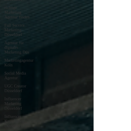
richtige
Marketing
Agentur finden
Full Service
Marketing
Düsseldorf
Agentur für
digitales
Marketing Düs
Marketingagentur
Köln
Social Media
Agentur
UGC Creator
Düsseldorf
Influencer
Marketing
Düsseldorf
Influencer
Kampagnen
Düsseldorf