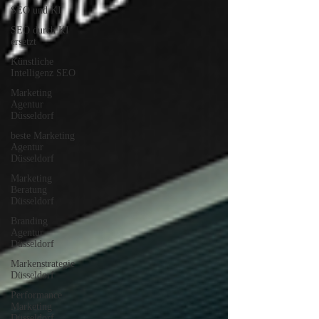
SEO und KI
SEO durch KI
ersetzt
Künstliche
Intelligenz SEO
Marketing
Agentur
Düsseldorf
beste Marketing
Agentur
Düsseldorf
Marketing
Beratung
Düsseldorf
Branding
Agentur
Düsseldorf
Markenstrategie
Düsseldorf
Performance
Marketing
Düsseldorf