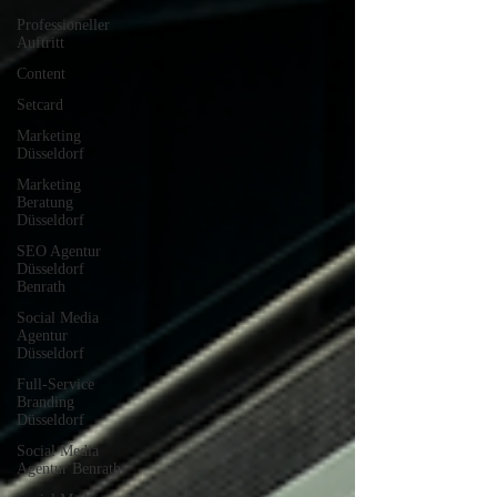
Professioneller
Auftritt
Content
Setcard
Marketing
Düsseldorf
Marketing
Beratung
Düsseldorf
SEO Agentur
Düsseldorf
Benrath
Social Media
Agentur
Düsseldorf
Full-Service
Branding
Düsseldorf
Social Media
Agentur Benrath