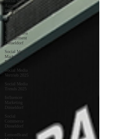
Social Media
Agentur
Düsseldorf
Social Media
Marketing 2025
Social Media
Management
Düsseldorf
Social Media
Marketing
Benrath
Social Media
Vertrieb 2025
Social Media
Trends 2025
Influencer
Marketing
Düsseldorf
Social
Commerce
Düsseldorf
LemonBrand