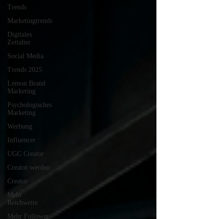
Trends
Marketingtrends
Digitales
Zeitalter
Social Media
Trends 2025
Lemon Brand
Marketing
Psychologisches
Marketing
Werbung
Influencer
UGC Creator
Creator werden
Creator
Mehr
Reichweite
Mehr Follower