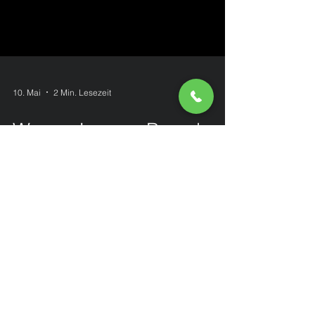
10. Mai
2 Min. Lesezeit
Warum Lemon Brand
den deutschen
Werbemarkt disruptet:
Das Ende der „grauen“
Agenturen