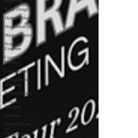
Marketing
Brand Design
Markenbildung
Markenstrategie
Markenidentität
Branding-
Elemente
Corporate
Identity
Logo Design
Typografie im
Branding
Personal Brand
Personal
Branding
Branding
Personal Brand
für
Geschäftsführer