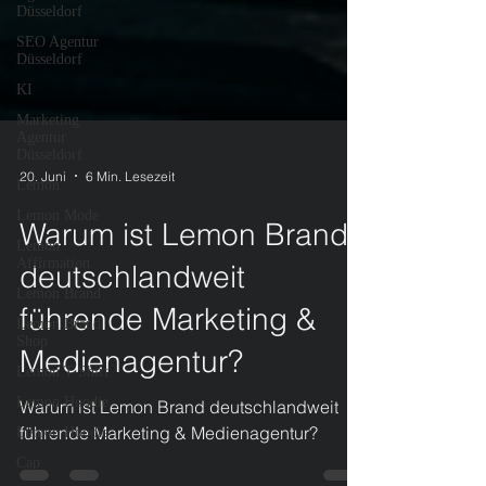
Düsseldorf
SEO Agentur
Düsseldorf
KI
Marketing
Agentur
Düsseldorf
Lemon
20. Juni
6 Min. Lesezeit
Lemon Mode
Lemon
Affirmation
Warum ist Lemon Brand
Lemon Brand
deutschlandweit
Lemon Brand
Shop
führende Marketing &
Lemon T-Shirt
Medienagentur?
Lemon Hoodie
Lemon Hoodie
Warum ist Lemon Brand deutschlandweit
Cap
führende Marketing & Medienagentur?