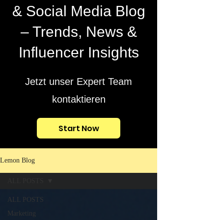
& Social Media Blog
– Trends, News &
Influencer Insights
Jetzt unser Expert Team
kontaktieren
Start Now
Lemon Blog
ALL POSTS
ALL POSTS
Marketing