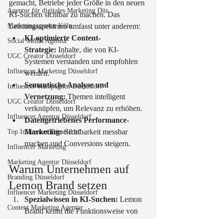
gemacht, Betriebe jeder Größe in den neuen 
Agentur für digitales Marketing Düs
KI-Suchen sichtbar zu machen. Das 
Marketingagentur Köln
Leistungsspektrum umfasst unter anderem:
KI-optimierte Content-
Social Media Agentur
Strategie:
 Inhalte, die von KI-
UGC Creator Düsseldorf
Systemen verstanden und empfohlen 
Influencer Marketing Düsseldorf
werden.
Semantische Analyse und 
Influencer Kampagnen Düsseldorf
Vernetzung:
 Themen intelligent 
UGC Creator Düsseldorf
verknüpfen, um Relevanz zu erhöhen.
Influencer Agentur Düsseldorf
Datengetriebenes Performance-
Marketing:
 Sichtbarkeit messbar 
Top Influencer Düsseldorf
machen und Conversions steigern.
Influencer Marketing
Marketing Agentur Düsseldorf
Warum Unternehmen auf 
Branding Düsseldorf
Lemon Brand setzen
Influencer Marketing Düsseldorf
Spezialwissen in KI-Suchen:
 Lemon 
Content Marketing Agentur
Brand kennt die Funktionsweise von 