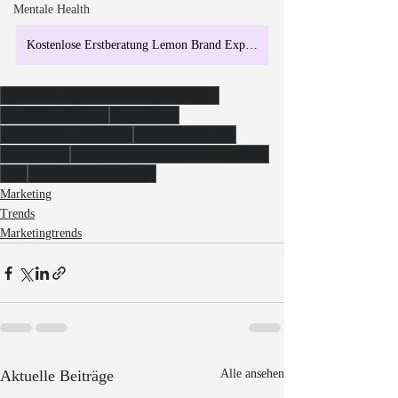
Mentale Health
Kostenlose Erstberatung Lemon Brand Expert
Agentur für digitales Marketing Düsseldorf
Benrath Grafikdesign
Brand Design
Brand Agentur Düsseldorf
Automatisierte SEO
AI Marketing
Führende Marketingagentur Düsseldorf
GEO
GEO Agentur Düsseldorf
Marketing
Trends
Marketingtrends
Aktuelle Beiträge
Alle ansehen