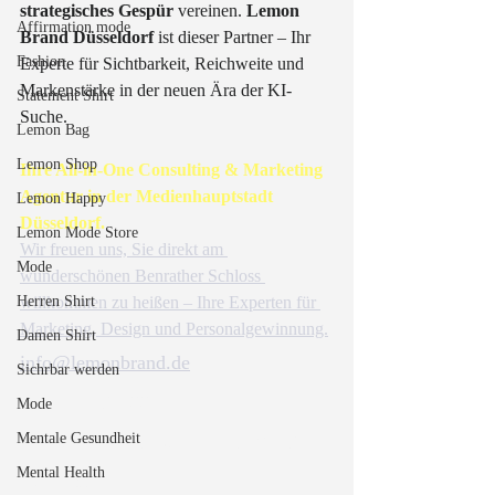
strategisches Gespür
 vereinen. 
Lemon 
Affirmation mode
Brand Düsseldorf
 ist dieser Partner – Ihr 
Fashion
Experte für Sichtbarkeit, Reichweite und 
Markenstärke in der neuen Ära der KI-
Statement Shirt
Suche.
Lemon Bag
Lemon Shop
Ihre All-in-One Consulting & Marketing 
Agentur in der Medienhauptstadt 
Lemon Happy
Düsseldorf.
Lemon Mode Store
Wir freuen uns, Sie direkt am 
Mode
wunderschönen Benrather Schloss 
Herren Shirt
willkommen zu heißen – Ihre Experten für 
Marketing, Design und Personalgewinnung.
Damen Shirt
info@lemonbrand.de
Sichrbar werden
0211- 91576988 
Mode
Mentale Gesundheit
Benrather Schlossallee 119, 40597 
Mental Health
Düsseldorf