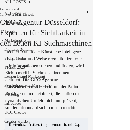
ALL POSTS
Lemon Brand
ALL POSTS
15. Feb.
2 Min. Lesezeit
GEO Agentur Düsseldorf:
Marketing
Experten für Sichtbarkeit in
Trends
Marketingtrends
den neuen KI-Suchmaschinen
Digitales Zeitalter
In einer Ära, in der Künstliche Intelligenz 
Social Media
(KI) die Art und Weise revolutioniert, wie 
wir Informationen suchen und finden, wird 
Trends 2025
Sichtbarkeit in Suchmaschinen neu 
Lemon Brand Marketing
definiert. 
Die GEO Agentur 
Psychologisches Marketing
Düsseldorf
 hat sich als führender Partner 
für Unternehmen etabliert, die in diesem 
Werbung
dynamischen Umfeld nicht nur präsent, 
Influencer
sondern dominant sichtbar sein möchten.
UGC Creator
Creator werden
Kostenlose Erstberatung Lemon Brand Expert