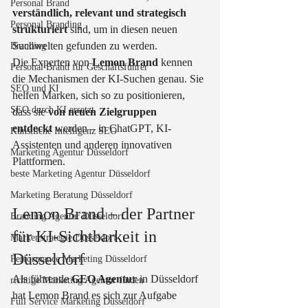
Personal Brand
verständlich, relevant und strategisch 
Personal Branding
strukturiert
 sind, um in diesen neuen 
Suchwelten gefunden zu werden.
Branding
Die Experten von 
Lemon Brand
 kennen 
Personal Brand für Geschäftsführer
die Mechanismen der KI-Suchen genau. Sie 
SEO und KI
helfen Marken, sich so zu positionieren, 
SEO durch KI ersetzt
dass sie 
von neuen Zielgruppen 
entdeckt
 werden – in ChatGPT, KI-
Künstliche Intelligenz SEO
Assistenten und anderen innovativen 
Marketing Agentur Düsseldorf
Plattformen.
beste Marketing Agentur Düsseldorf
Marketing Beratung Düsseldorf
Lemon Brand – der Partner 
Branding Agentur Düsseldorf
für KI-Sichtbarkeit in 
Markenstrategie Düsseldorf
Düsseldorf
Performance Marketing Düsseldorf
Als führende 
GEO Agentur
 in Düsseldorf 
richtige Marketing Agentur finden
hat Lemon Brand es sich zur Aufgabe 
Full Service Marketing Düsseldorf