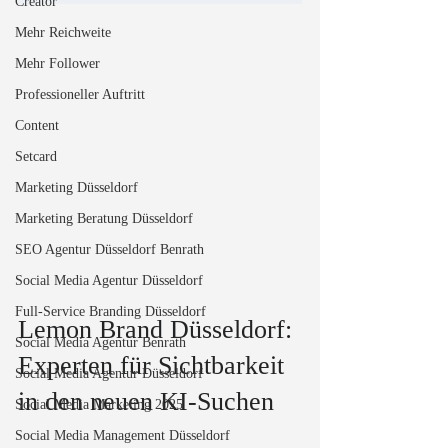
Creator
Mehr Reichweite
Mehr Follower
Professioneller Auftritt
Content
Setcard
Marketing Düsseldorf
Marketing Beratung Düsseldorf
SEO Agentur Düsseldorf Benrath
Social Media Agentur Düsseldorf
Full-Service Branding Düsseldorf
Lemon Brand Düsseldorf: 
Social Media Agentur Benrath
Experten für Sichtbarkeit 
Social Media Agentur Düsseldorf
in den neuen KI-Suchen
Social Media Marketing 2025
Social Media Management Düsseldorf