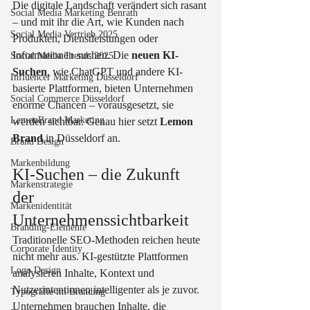
Die digitale Landschaft verändert sich rasant 
Social Media Marketing Benrath
– und mit ihr die Art, wie Kunden nach 
Social Media Vertrieb 2025
Produkten, Dienstleistungen oder 
Informationen suchen. Die 
neuen KI-
Social Media Trends 2025
Suchen
, wie ChatGPT und andere KI-
Influencer Marketing Düsseldorf
basierte Plattformen, bieten Unternehmen 
Social Commerce Düsseldorf
enorme Chancen – vorausgesetzt, sie 
LemonBrand Marketing
werden sichtbar. Genau hier setzt 
Lemon 
Brand
 in Düsseldorf an.
Brand Design
Markenbildung
KI-Suchen – die Zukunft 
Markenstrategie
der 
Markenidentität
Unternehmenssichtbarkeit
Branding-Elemente
Traditionelle SEO-Methoden reichen heute 
Corporate Identity
nicht mehr aus. KI-gestützte Plattformen 
Logo Design
analysieren Inhalte, Kontext und 
Nutzerintentionen intelligenter als je zuvor. 
Typografie im Branding
Unternehmen brauchen Inhalte, die 