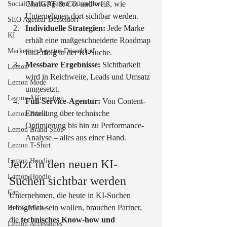
ChatGPT & Co. und weiß, wie 
Social Media Agentur Düsseldorf
Unternehmen dort sichtbar werden.
SEO Agentur Düsseldorf
Individuelle Strategien:
 Jede Marke 
KI
erhält eine maßgeschneiderte Roadmap 
Marketing Agentur Düsseldorf
für Erfolg in der KI-Suche.
Messbare Ergebnisse:
 Sichtbarkeit 
Lemon
wird in Reichweite, Leads und Umsatz 
Lemon Mode
umgesetzt.
Lemon Affirmation
Full-Service-Agentur:
 Von Content-
Erstellung über technische 
Lemon Brand
Optimierung bis hin zu Performance-
Lemon Brand Shop
Analyse – alles aus einer Hand.
Lemon T-Shirt
Lemon Hoodie
Jetzt in den neuen KI-
Lemon Hoodie
Suchen sichtbar werden
Cap
Unternehmen, die heute in KI-Suchen 
erfolgreich sein wollen, brauchen Partner, 
Herbst Mütze
die 
technisches Know-how und 
Lemon Accessoires