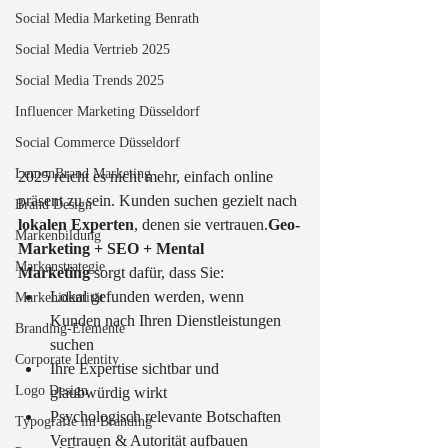
Social Media Marketing Benrath
Social Media Vertrieb 2025
Social Media Trends 2025
Influencer Marketing Düsseldorf
Social Commerce Düsseldorf
LemonBrand Marketing
2025 reicht es nicht mehr, einfach online 
präsent zu sein. Kunden suchen gezielt nach 
Brand Design
lokalen Experten
, denen sie vertrauen.
Geo-
Markenbildung
Marketing + SEO + Mental 
Markenstrategie
Marketing
 sorgt dafür, dass Sie:
Lokal gefunden werden, wenn 
Markenidentität
Kunden nach Ihren Dienstleistungen 
Branding-Elemente
suchen
Corporate Identity
Ihre Expertise sichtbar und 
Logo Design
glaubwürdig wirkt
Psychologisch relevante Botschaften 
Typografie im Branding
Vertrauen & Autorität aufbauen