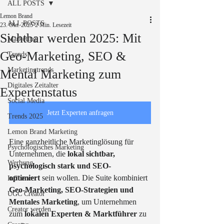
ALL POSTS
Lemon Brand
ALL POSTS
23. Okt. 2025
2 Min. Lesezeit
Sichtbar werden 2025: Mit
Marketing
Geo-Marketing, SEO &
Trends
Marketingtrends
Mental Marketing zum
Digitales Zeitalter
Expertenstatus
Social Media
Jetzt Experten anfragen
Trends 2025
Lemon Brand Marketing
Eine ganzheitliche Marketinglösung für 
Psychologisches Marketing
Unternehmen, die 
lokal sichtbar, 
Werbung
psychologisch stark und SEO-
optimiert
 sein wollen. Die Suite kombiniert 
Influencer
Geo-Marketing, SEO-Strategien und 
UGC Creator
Mentales Marketing
, um Unternehmen 
Creator werden
zum 
lokalen Experten & Marktführer
 zu 