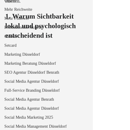
Creator
machen.
Mehr Reichweite
1. Warum Sichtbarkeit 
Mehr Follower
lokal und psychologisch 
Professioneller Auftritt
entscheidend ist
Content
Setcard
Marketing Düsseldorf
Marketing Beratung Düsseldorf
SEO Agentur Düsseldorf Benrath
Social Media Agentur Düsseldorf
Full-Service Branding Düsseldorf
Social Media Agentur Benrath
Social Media Agentur Düsseldorf
Social Media Marketing 2025
Social Media Management Düsseldorf