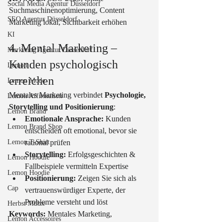
Social Media Agentur Düsseldorf
Suchmaschinenoptimierung, Content 
SEO Agentur Düsseldorf
Marketing lokal, Sichtbarkeit erhöhen
KI
4. Mental Marketing – 
Marketing Agentur Düsseldorf
Kunden psychologisch 
Lemon
erreichen
Lemon Mode
Mentales Marketing verbindet 
Psychologie, 
Lemon Affirmation
Storytelling und Positionierung
:
Lemon Brand
Emotionale Ansprache:
 Kunden 
Lemon Brand Shop
entscheiden oft emotional, bevor sie 
Lemon T-Shirt
rational prüfen
Storytelling:
 Erfolgsgeschichten & 
Lemon Hoodie
Fallbeispiele vermitteln Expertise
Lemon Hoodie
Positionierung:
 Zeigen Sie sich als 
Cap
vertrauenswürdiger Experte, der 
Probleme versteht und löst
Herbst Mütze
Keywords:
 Mentales Marketing, 
Lemon Accessoires