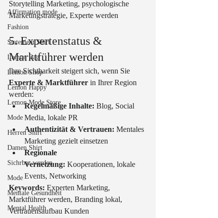
Storytelling Marketing, psychologische 
Affirmation mode
Marketingstrategie, Experte werden
Fashion
5. Expertenstatus & 
Statement Shirt
Marktführer werden
Lemon Bag
Ihre Sichtbarkeit steigert sich, wenn Sie 
Lemon Shop
Experte & Marktführer
 in Ihrer Region 
Lemon Happy
werden:
Lemon Mode Store
Regelmäßige Inhalte:
 Blog, Social 
Media, lokale PR
Mode
Authentizität & Vertrauen:
 Mentales 
Herren Shirt
Marketing gezielt einsetzen
Damen Shirt
Regionale 
Sichrbar werden
Vernetzung:
 Kooperationen, lokale 
Events, Networking
Mode
Keywords:
 Experten Marketing, 
Mentale Gesundheit
Marktführer werden, Branding lokal, 
Mental Health
Vertrauensaufbau Kunden