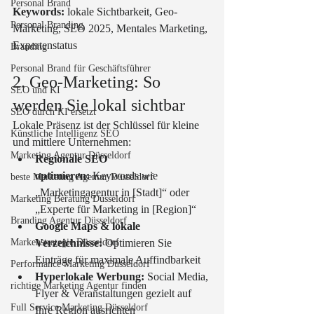
Personal Brand
Keywords:
 lokale Sichtbarkeit, Geo-
Personal Branding
Marketing, SEO 2025, Mentales Marketing, 
Expertenstatus
Branding
Personal Brand für Geschäftsführer
2. Geo-Marketing: So 
SEO und KI
werden Sie lokal sichtbar
SEO durch KI ersetzt
Lokale Präsenz ist der Schlüssel für kleine 
Künstliche Intelligenz SEO
und mittlere Unternehmen:
Marketing Agentur Düsseldorf
Regionale SEO 
optimieren:
 Keywords wie 
beste Marketing Agentur Düsseldorf
„Marketingagentur in [Stadt]“ oder 
Marketing Beratung Düsseldorf
„Experte für Marketing in [Region]“
Branding Agentur Düsseldorf
Google Maps & lokale 
Markenstrategie Düsseldorf
Verzeichnisse:
 Optimieren Sie 
Einträge für maximale Auffindbarkeit
Performance Marketing Düsseldorf
Hyperlokale Werbung:
 Social Media, 
richtige Marketing Agentur finden
Flyer & Veranstaltungen gezielt auf 
Full Service Marketing Düsseldorf
Ihre Region ausrichten