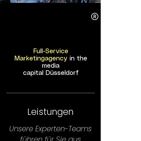
LEMON BRAND
LEMON BRAND
Full-Service
Marketingagency
in the
media
capital Düsseldorf
Leistungen
Unsere Experten-Teams
führen für Sie aus