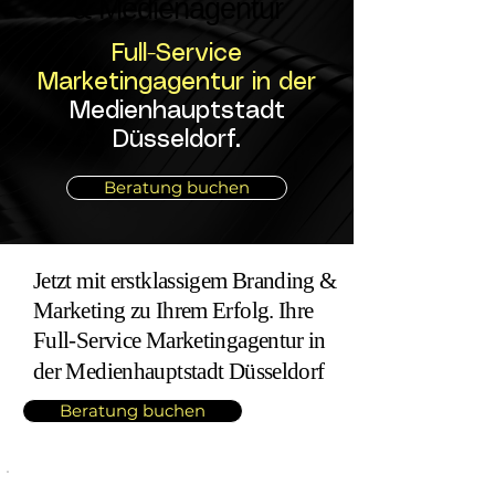
& Medienagentur
& Medienagentur
Full-Service
Marketingagentur in der
Medienhauptstadt
Düsseldorf.
Beratung buchen
Jetzt mit erstklassigem Branding &
Marketing zu Ihrem Erfolg. Ihre
Full-Service Marketingagentur in
.
der Medienhauptstadt Düsseldorf
Beratung buchen