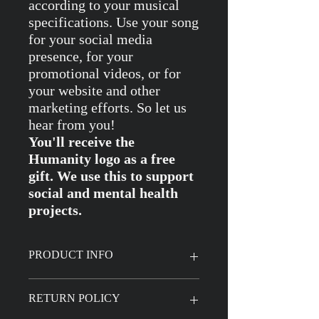
according to your musical
specifications. Use your song
for your social media
presence, for your
promotional videos, or for
your website and other
marketing efforts. So let us
hear from you!
You'll receive the
Humanity logo as a free
gift. We use this to support
social and mental health
projects.
PRODUCT INFO
You will receive your audio file product
RETURN POLICY
in a file format after you have
automatically returned the most important